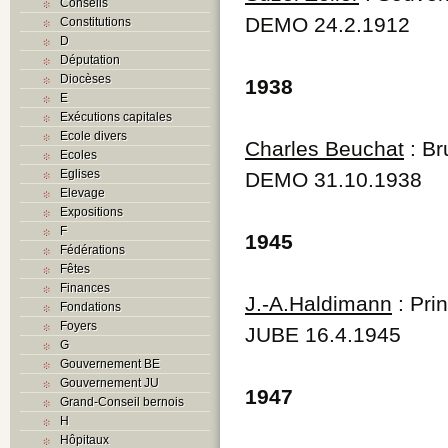
Conseils
DEMO 24.2.1912
Constitutions
D
Députation
Diocèses
1938
E
Exécutions capitales
Ecole divers
Charles Beuchat
: Br
Ecoles
Eglises
DEMO 31.10.1938
Elevage
Expositions
F
1945
Fédérations
Fêtes
Finances
J.-A.Haldimann
: Pri
Fondations
Foyers
JUBE 16.4.1945
G
Gouvernement BE
Gouvernement JU
1947
Grand-Conseil bernois
H
Hôpitaux