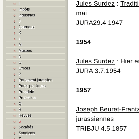
Jules Surdez
:
Tradit
I
Impôts
mai
Industries
J
JURA29.4.1947
Journaux
K
L
1954
M
Musées
N
Jules Surdez
: Hier e
O
Offices
JURA 3.7.1954
P
Parlement jurassien
Partis politiques
1957
Propriété
Protection
Q
Joseph Beuret-Frant
R
Revues
jurassiennes
S
TRIBJU 4.5.1857
Sociétés
Syndicats
T