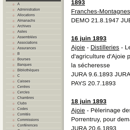
1893
A
Administration
Franches-Montagne
Allocations
DEMO 21.8.1947 JUB
Almanachs
Archives
Asiles
16 juin 1893
Assemblées
Associations
Ajoie
-
Distilleries
- L
Assurances
B
d'agriculture d'Ajoie 
Bourses
la sécheresse
Banques
Bibliothèques
JURA 9.6.1893 JURA
C
Caisses
PAYS 20.7.1893
Centres
Cercles
Chambres
18 juin 1893
Clubs
Codes
Ajoie
- Pèlerinage de
Comités
Porrentruy, pour dem
Commissions
Conférences
JURA 20.6.1893