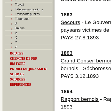
Travail
Télécommunications
1893
Transports publics
Tribunaux
Secours
- Le Gouvern
U
Unions
paysans victimes de
V
PAYS 27.8.1893
X
Y
Z
1893
ROUTES
CHEMINS DE FER
Grand Conseil berno
HISTOIRE
bernois - Sécheress
PROBLEME JURASSIEN
SPORTS
PAYS 3.12.1893
SOURCES
REFERENCES
1894
Rapport bernois
- Ra
1893