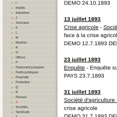
DEMO 24.10.1893
I
Impôts
Industries
J
13 juillet 1893
Journaux
Crise agricole
-
Socié
K
L
face à la crise agrico
M
DEMO 12.7.1893 DE
Musées
N
O
Offices
23 juillet 1893
P
Enquête
- Enquête s
Parlement jurassien
Partis politiques
PAYS 23.7.1893
Propriété
Protection
Q
31 juillet 1893
R
Revues
Société d'agricultur
S
crise agricole
Sociétés
Syndicats
DEMO 31.7.1893 DE
T