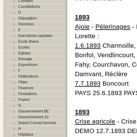
Conseils
Constitutions
D
1893
Députation
Diocèses
Ajoie
-
Pèlerinages
- 
E
Lorette :
Exécutions capitales
Ecole divers
1.6.1893
Charmoille,
Ecoles
Eglises
Bonfol, Vendlincourt
Elevage
Fahy, Courchavon, C
Expositions
F
Damvant, Réclère
Fédérations
7.7.1893
Boncourt
Fêtes
Finances
PAYS 25.6.1893 PAY
Fondations
Foyers
G
1893
Gouvernement BE
Gouvernement JU
Crise agricole
- Crise
Grand-Conseil bernois
H
DEMO 12.7.1893 DE
Hôpitaux