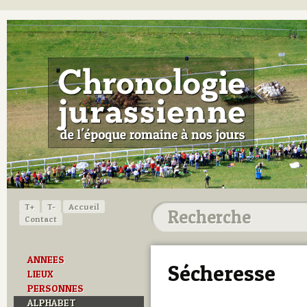
T+
T-
Accueil
Contact
ANNEES
Sécheresse
LIEUX
PERSONNES
ALPHABET