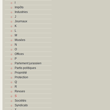
I
Impôts
Industries
J
Journaux
K
L
M
Musées
N
O
Offices
P
Parlement jurassien
Partis politiques
Propriété
Protection
Q
R
Revues
S
Sociétés
Syndicats
T