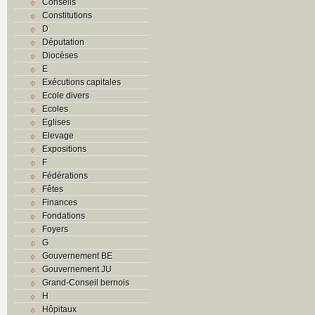
Conseils
Constitutions
D
Députation
Diocèses
E
Exécutions capitales
Ecole divers
Ecoles
Eglises
Elevage
Expositions
F
Fédérations
Fêtes
Finances
Fondations
Foyers
G
Gouvernement BE
Gouvernement JU
Grand-Conseil bernois
H
Hôpitaux