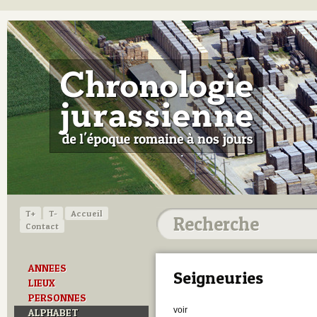
T+
T-
Accueil
Contact
ANNEES
Seigneuries
LIEUX
PERSONNES
voir
ALPHABET