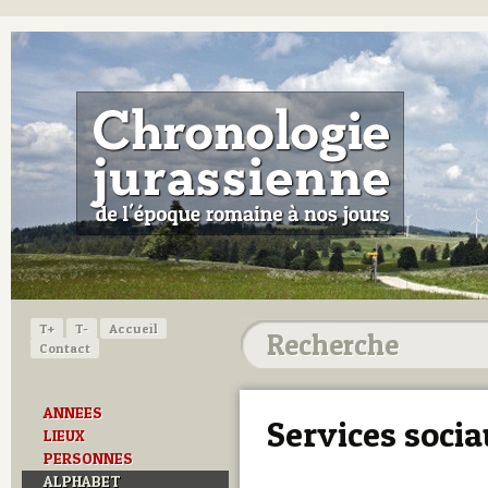
T+
T-
Accueil
Contact
ANNEES
Services soci
LIEUX
PERSONNES
ALPHABET