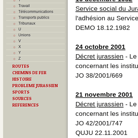
Travail
Service social du Jur
Télécommunications
l'adhésion au Service
Transports publics
Tribunaux
DEMO 18.12.1982
U
Unions
V
24 octobre 2001
X
Y
Décret jurassien
- Le
Z
concernant les instit
ROUTES
CHEMINS DE FER
JO 38/2001/669
HISTOIRE
PROBLEME JURASSIEN
SPORTS
21 novembre 2001
SOURCES
Décret jurassien
- Le
REFERENCES
concernant les instit
JO 42/2001/747
QUJU 22.11.2001