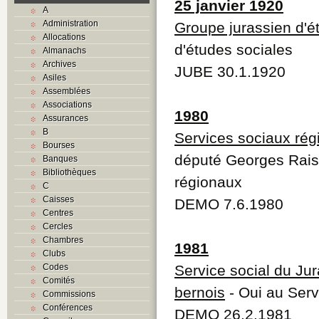
25 janvier 1920
A
Administration
Groupe jurassien d'é
Allocations
d'études sociales
Almanachs
Archives
JUBE 30.1.1920
Asiles
Assemblées
Associations
1980
Assurances
B
Services sociaux ré
Bourses
député Georges Rais 
Banques
Bibliothèques
régionaux
C
Caisses
DEMO 7.6.1980
Centres
Cercles
Chambres
1981
Clubs
Codes
Service social du Jur
Comités
bernois
- Oui au Serv
Commissions
Conférences
DEMO 26.2.1981