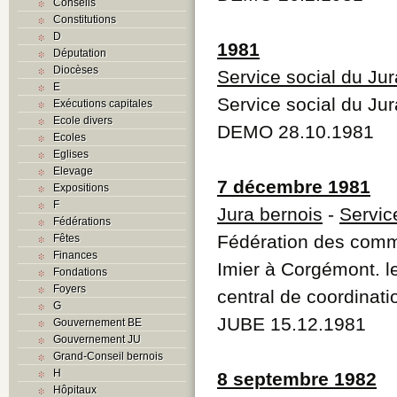
Conseils
Constitutions
D
1981
Députation
Diocèses
Service social du Jur
E
Service social du Jur
Exécutions capitales
Ecole divers
DEMO 28.10.1981
Ecoles
Eglises
Elevage
7 décembre 1981
Expositions
F
Jura bernois
-
Servic
Fédérations
Fédération des commu
Fêtes
Finances
Imier à Corgémont. le
Fondations
Foyers
central de coordinati
G
JUBE 15.12.1981
Gouvernement BE
Gouvernement JU
Grand-Conseil bernois
H
8 septembre 1982
Hôpitaux