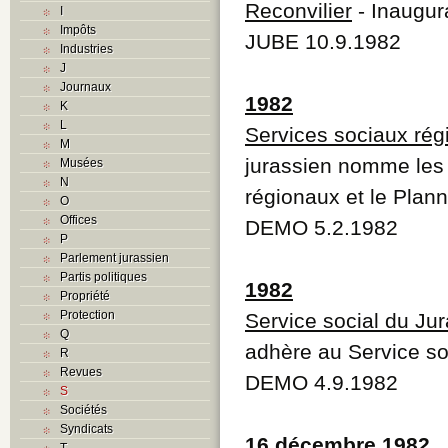
Reconvilier
- Inaugur
I
Impôts
JUBE 10.9.1982
Industries
J
Journaux
1982
K
L
Services sociaux rég
M
jurassien nomme les 
Musées
N
régionaux et le Plann
O
Offices
DEMO 5.2.1982
P
Parlement jurassien
Partis politiques
1982
Propriété
Protection
Service social du Jur
Q
adhère au Service so
R
Revues
DEMO 4.9.1982
S
Sociétés
Syndicats
16 décembre 1982
T