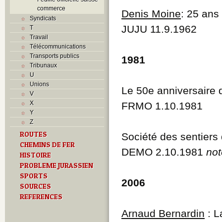
commerce
Denis Moine
: 25 ans
Syndicats
JUJU 11.9.1962
T
Travail
Télécommunications
Transports publics
1981
Tribunaux
U
Unions
Le 50e anniversaire 
V
X
FRMO 1.10.1981
Y
Z
ROUTES
Société des sentier
CHEMINS DE FER
DEMO 2.10.1981
not
HISTOIRE
PROBLEME JURASSIEN
SPORTS
2006
SOURCES
REFERENCES
Arnaud Bernardin
: L