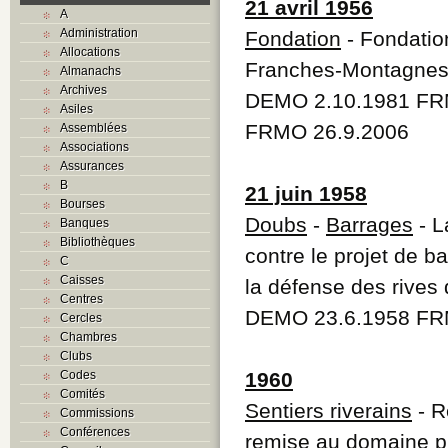
21 avril 1956
A
Administration
Fondation
- Fondatio
Allocations
Franches-Montagne
Almanachs
Archives
DEMO 2.10.1981 FR
Asiles
FRMO 26.9.2006
Assemblées
Associations
Assurances
B
21 juin 1958
Bourses
Doubs
-
Barrages
- L
Banques
Bibliothèques
contre le projet de b
C
Caisses
la défense des rives
Centres
DEMO 23.6.1958 FR
Cercles
Chambres
Clubs
Codes
1960
Comités
Sentiers riverains
- R
Commissions
Conférences
remise au domaine pub