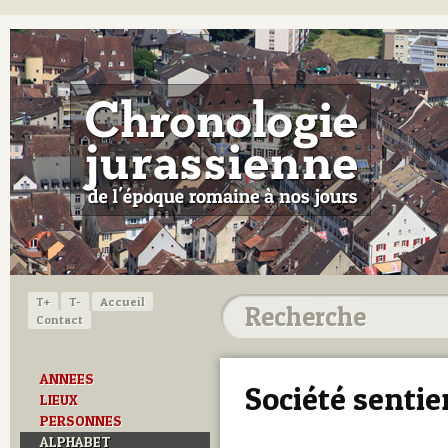
T+
T-
Accueil
Contact
ANNEES
Société senti
LIEUX
PERSONNES
ALPHABET