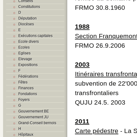
Conseils
FRMO 30.8.1960
Constitutions
D
Députation
Diocèses
1988
E
Section Franquemon
Exécutions capitales
Ecole divers
FRMO 26.9.2006
Ecoles
Eglises
Elevage
2003
Expositions
F
Itinéraires transfronta
Fédérations
subvention de 22'000 f
Fêtes
Finances
transfrontaliers
Fondations
Foyers
QUJU 24.5. 2003
G
Gouvernement BE
Gouvernement JU
2011
Grand-Conseil bernois
H
Carte pédestre
- La S
Hôpitaux