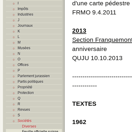
d'une carte pédestre
I
Impôts
FRMO 9.4.2011
Industries
J
Journaux
2013
K
L
Section Franquemon
M
anniversaire
Musées
N
QUJU 10.10.2013
O
Offices
P
----------------------------
Parlement jurassien
Partis politiques
------------
Propriété
Protection
Q
TEXTES
R
Revues
S
1962
Sociétés
Diverses
Feuille officielle suisse