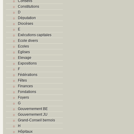
Conseils
Constitutions
D
Députation
Diocèses
E
Exécutions capitales
Ecole divers
Ecoles
Eglises
Elevage
Expositions
F
Fédérations
Fêtes
Finances
Fondations
Foyers
G
Gouvernement BE
Gouvernement JU
Grand-Conseil bernois
H
Hôpitaux