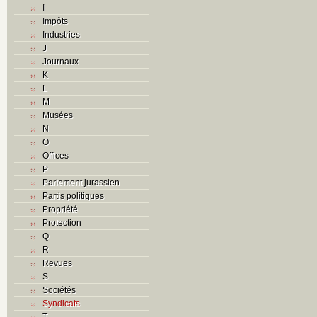
I
Impôts
Industries
J
Journaux
K
L
M
Musées
N
O
Offices
P
Parlement jurassien
Partis politiques
Propriété
Protection
Q
R
Revues
S
Sociétés
Syndicats
T