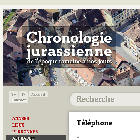
T+
T-
Accueil
Contact
ANNEES
Téléphone
LIEUX
PERSONNES
voir
ALPHABET