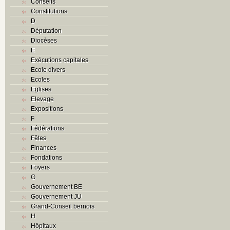
Conseils
Constitutions
D
Députation
Diocèses
E
Exécutions capitales
Ecole divers
Ecoles
Eglises
Elevage
Expositions
F
Fédérations
Fêtes
Finances
Fondations
Foyers
G
Gouvernement BE
Gouvernement JU
Grand-Conseil bernois
H
Hôpitaux