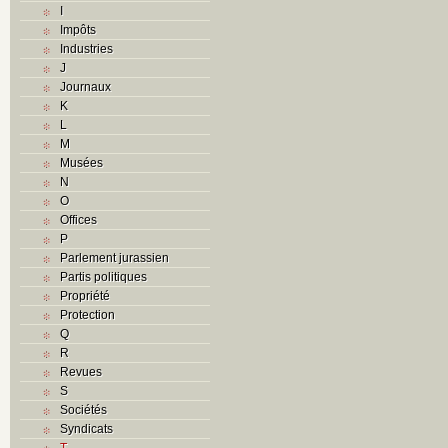
I
Impôts
Industries
J
Journaux
K
L
M
Musées
N
O
Offices
P
Parlement jurassien
Partis politiques
Propriété
Protection
Q
R
Revues
S
Sociétés
Syndicats
T