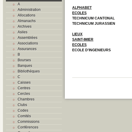
A
ALPHABET
Administration
ECOLES
Allocations
TECHNICUM CANTONAL
Almanachs
TECHNICUM JURASSIEN
Archives
Asiles
LIEUX
Assemblées
SAINT-IMIER
Associations
ECOLES
Assurances
ECOLE D'INGENIEURS
B
Bourses
Banques
Bibliothèques
C
Caisses
Centres
Cercles
Chambres
Clubs
Codes
Comités
Commissions
Conférences