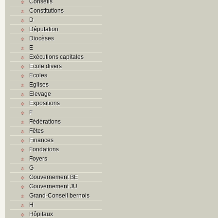
Conseils
Constitutions
D
Députation
Diocèses
E
Exécutions capitales
Ecole divers
Ecoles
Eglises
Elevage
Expositions
F
Fédérations
Fêtes
Finances
Fondations
Foyers
G
Gouvernement BE
Gouvernement JU
Grand-Conseil bernois
H
Hôpitaux