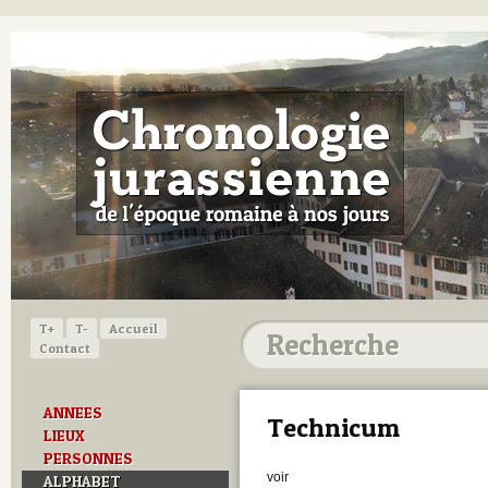
T+
T-
Accueil
Contact
ANNEES
Technicum
LIEUX
PERSONNES
voir
ALPHABET