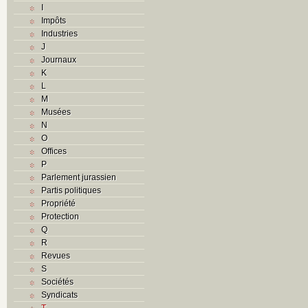
I
Impôts
Industries
J
Journaux
K
L
M
Musées
N
O
Offices
P
Parlement jurassien
Partis politiques
Propriété
Protection
Q
R
Revues
S
Sociétés
Syndicats
T