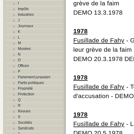
grève de la faim
I
Impôts
DEMO 13.3.1978
Industries
J
Journaux
1978
K
L
Fusillade de Fahy
- G
M
leur grève de la faim
Musées
N
DEMO 20.3.1978 DE
O
Offices
P
1978
Parlement jurassien
Partis politiques
Fusillade de Fahy
- T
Propriété
Protection
d'accusation - DEMO
Q
R
Revues
1978
S
Fusillade de Fahy
- L
Sociétés
Syndicats
DEMO 20.5.1978
T