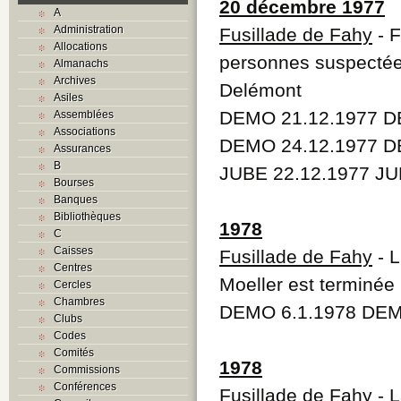
20 décembre 1977
A
Administration
Fusillade de Fahy
- F
Allocations
personnes suspectées
Almanachs
Archives
Delémont
Asiles
DEMO 21.12.1977 D
Assemblées
Associations
DEMO 24.12.1977 D
Assurances
B
JUBE 22.12.1977 JU
Bourses
Banques
Bibliothèques
1978
C
Caisses
Fusillade de Fahy
- L
Centres
Moeller est terminée
Cercles
Chambres
DEMO 6.1.1978 DEM
Clubs
Codes
Comités
1978
Commissions
Conférences
Fusillade de Fahy
- L