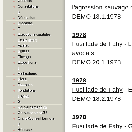
Conseils
l'agression sauvage 
Constitutions
D
DEMO 13.1.1978
Députation
Diocèses
E
1978
Exécutions capitales
Ecole divers
Fusillade de Fahy
- L
Ecoles
Eglises
avocats
Elevage
DEMO 20.1.1978
Expositions
F
Fédérations
1978
Fêtes
Finances
Fusillade de Fahy
- E
Fondations
Foyers
DEMO 18.2.1978
G
Gouvernement BE
Gouvernement JU
1978
Grand-Conseil bernois
H
Fusillade de Fahy
- G
Hôpitaux