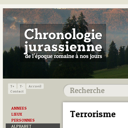
T+
T-
Accueil
Contact
ANNEES
Terrorisme
LIEUX
PERSONNES
ALPHABET