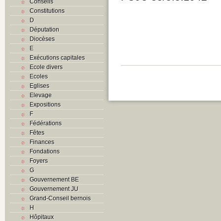
Conseils
Constitutions
D
Députation
Diocèses
E
Exécutions capitales
Ecole divers
Ecoles
Eglises
Elevage
Expositions
F
Fédérations
Fêtes
Finances
Fondations
Foyers
G
Gouvernement BE
Gouvernement JU
Grand-Conseil bernois
H
Hôpitaux