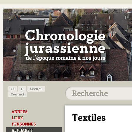
T+
T-
Accueil
Contact
ANNEES
Textiles
LIEUX
PERSONNES
ALPHABET