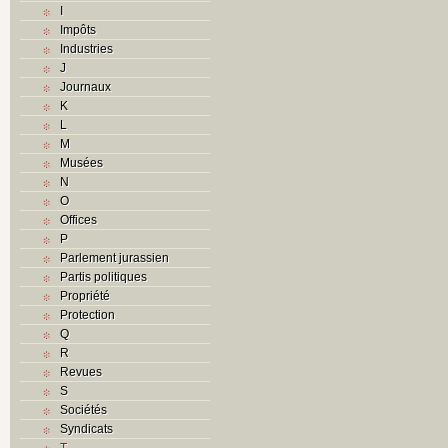
I
Impôts
Industries
J
Journaux
K
L
M
Musées
N
O
Offices
P
Parlement jurassien
Partis politiques
Propriété
Protection
Q
R
Revues
S
Sociétés
Syndicats
T