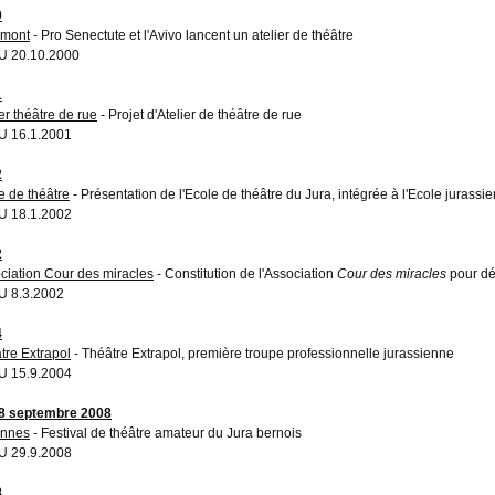
0
émont
- Pro Senectute et l'Avivo lancent un atelier de théâtre
U 20.10.2000
1
er théâtre de rue
- Projet d'Atelier de théâtre de rue
 16.1.2001
2
e de théâtre
- Présentation de l'Ecole de théâtre du Jura, intégrée à l'Ecole jurassi
 18.1.2002
2
ciation Cour des miracles
- Constitution de l'Association
Cour des miracles
pour dév
 8.3.2002
4
tre Extrapol
- Théâtre Extrapol, première troupe professionnelle jurassienne
 15.9.2004
8 septembre 2008
annes
- Festival de théâtre amateur du Jura bernois
 29.9.2008
8