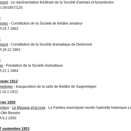
émont
- 1e représentation théâtrale de la Société d'artistes et funambules
 29/1857/120
2
annes
- Constitution de la Société de théâtre amateur
 24.7.1862
2
émont
- Constitution de la Société dramatique de Delémont
 18.12.1862
4
an
- Fondation de la Société dramatique
 22.1.1864
anvier 1912
nelégier
- Inauguration de la salle de théâtre de Saignelégier
 16.1.1912
vrier 1950
entruy
-
Le Masque et la rose
- La Fanfare municipale monte l'opérette historique
L
-Otto Bessire
 9.2.1950
7 septembre 1953