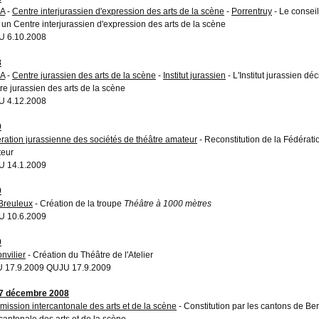
A
-
Centre interjurassien d'expression des arts de la scène
-
Porrentruy
- Le consei
 un Centre interjurassien d'expression des arts de la scène
 6.10.2008
8
A
-
Centre jurassien des arts de la scène
-
Institut jurassien
- L'Institut jurassien dé
re jurassien des arts de la scène
 4.12.2008
9
ration jurassienne des sociétés de théâtre amateur
- Reconstitution de la Fédérati
eur
 14.1.2009
9
Breuleux
- Création de la troupe
Théâtre à 1000 mètres
 10.6.2009
9
nvilier
- Création du Théâtre de l'Atelier
 17.9.2009 QUJU 17.9.2009
7 décembre 2008
ission intercantonale des arts et de la scène
- Constitution par les cantons de Be
rcantonale des arts et de la scène