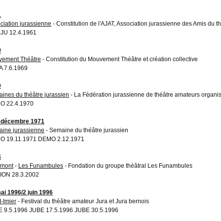
1
ciation jurassienne
- Constitution de l'AJAT, Association jurassienne des Amis du t
JU 12.4.1961
9
ement Théâtre
- Constitution du Mouvement Théâtre et création collective
 7.6.1969
0
ines du théâtre jurassien
- La Fédération jurassienne de théâtre amateurs organis
O 22.4.1970
 décembre 1971
ine jurassienne
- Semaine du théâtre jurassien
O 19.11.1971 DEMO 2.12.1971
4
émont
-
Les Funambules
- Fondation du groupe théâtral Les Funambules
ION 28.3.2002
ai 1996/2 juin 1996
t-Imier
- Festival du théâtre amateur Jura et Jura bernois
 9.5.1996 JUBE 17.5.1996 JUBE 30.5.1996