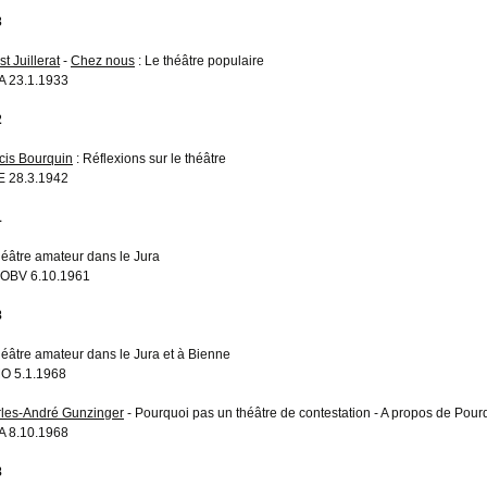
3
t Juillerat
-
Chez nous
: Le théâtre populaire
 23.1.1933
2
cis Bourquin
: Réflexions sur le théâtre
 28.3.1942
1
héâtre amateur dans le Jura
OBV 6.10.1961
8
héâtre amateur dans le Jura et à Bienne
O 5.1.1968
les-André Gunzinger
- Pourquoi pas un théâtre de contestation - A propos de Pourq
 8.10.1968
8