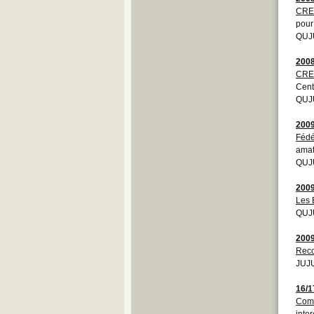
CRE
pour
QUJU
200
CRE
Cent
QUJU
200
Fédé
amat
QUJU
200
Les 
QUJU
200
Reco
JUJU
16/1
Comm
inte