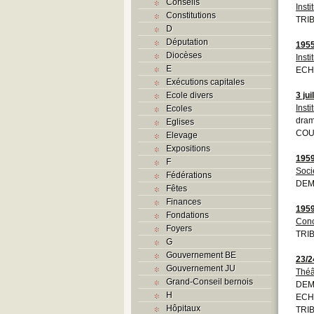
Conseils
Insti
Constitutions
TRIB
D
Députation
195
Diocèses
Insti
E
ECH
Exécutions capitales
Ecole divers
3 jui
Insti
Ecoles
dram
Eglises
COU
Elevage
Expositions
195
F
Soci
Fédérations
DEMO
Fêtes
Finances
195
Fondations
Conc
Foyers
TRIB
G
Gouvernement BE
23/2
Gouvernement JU
Théâ
Grand-Conseil bernois
DEM
H
ECH
Hôpitaux
TRIB