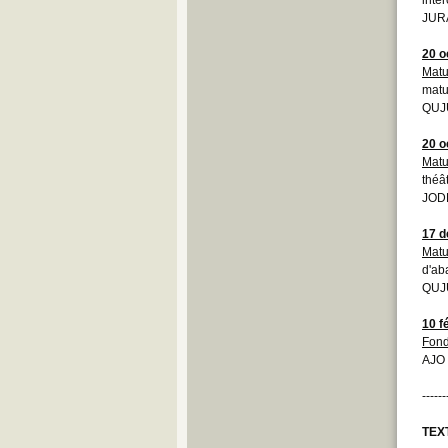
JUR
20 o
Matu
matu
QUJ
20 o
Matu
théâ
JOD
17 
Matu
d'ab
QUJ
10 f
Fond
AJO 
------
TEX