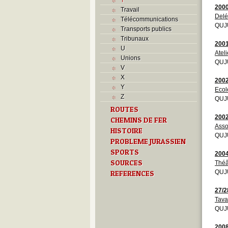
200
Travail
Del
Télécommunications
QUJ
Transports publics
Tribunaux
200
U
Ateli
Unions
QUJU
V
X
200
Y
Ecol
Z
QUJU
ROUTES
200
CHEMINS DE FER
Asso
HISTOIRE
QUJU
PROBLEME JURASSIEN
SPORTS
200
SOURCES
Théâ
QUJU
REFERENCES
27/2
Tav
QUJU
200