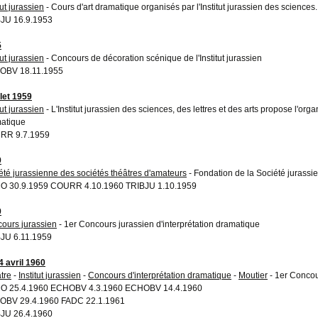
tut jurassien
- Cours d'art dramatique organisés par l'Institut jurassien des sciences. 
JU 16.9.1953
5
tut jurassien
- Concours de décoration scénique de l'Institut jurassien
OBV 18.11.1955
llet 1959
tut jurassien
- L'Institut jurassien des sciences, des lettres et des arts propose l'org
atique
RR 9.7.1959
9
été jurassienne des sociétés théâtres d'amateurs
- Fondation de la Société jurassi
 30.9.1959 COURR 4.10.1960 TRIBJU 1.10.1959
9
ours jurassien
- 1er Concours jurassien d'interprétation dramatique
JU 6.11.1959
4 avril 1960
tre
-
Institut jurassien
-
Concours d'interprétation dramatique
-
Moutier
- 1er Concou
O 25.4.1960 ECHOBV 4.3.1960 ECHOBV 14.4.1960
OBV 29.4.1960 FADC 22.1.1961
JU 26.4.1960