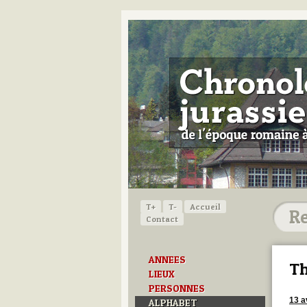
T+
T-
Accueil
Contact
ANNEES
Th
LIEUX
PERSONNES
13 a
ALPHABET