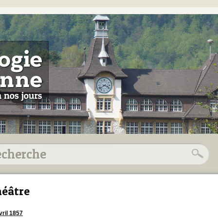
éâtre
vril 1857