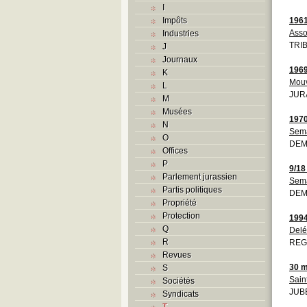
I
Impôts
196
Asso
Industries
TRIB
J
Journaux
196
K
Mouv
L
JURA
M
Musées
197
N
Sema
O
DEM
Offices
P
9/18
Parlement jurassien
Sema
Partis politiques
DEM
Propriété
Protection
199
Q
Del
R
REG
Revues
30 m
S
Sain
Sociétés
JUBE
Syndicats
T