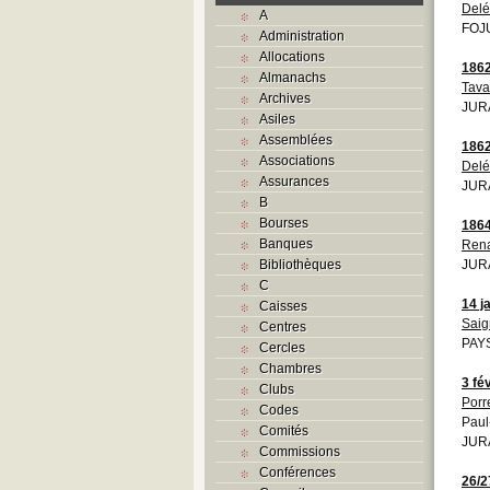
Del
A
FOJU
Administration
Allocations
186
Almanachs
Tav
Archives
JURA
Asiles
Assemblées
186
Associations
Del
Assurances
JURA
B
Bourses
186
Banques
Ren
Bibliothèques
JURA
C
14 j
Caisses
Saig
Centres
PAYS
Cercles
Chambres
3 fé
Clubs
Porr
Codes
Paul
Comités
JURA
Commissions
Conférences
26/2