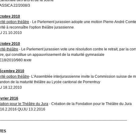
ASSICA 22/2008/3
ctobre 2010
rité option théâtre
- Le Parlement jurassien adopte une motion Pierre-André Comte
rité à reconnaître l'option théâtre jurassienne
U 21.10.2010
ctobre 2010
rité-théâtre
- Le Parlement jurassien vote une résolution contre le retrait, par la co
tre, qui constitue un appauvrissement de la maturité gymnasiale
E18/2010/980
texte
décembre 2010
rité option théâtre
- L'Assemblée interjurassienne invite la Commission suisse de ma
andon de la maturité théâtre au Lycée cantonal de Porrentruy
U 18.12.2010
évrier 2016
ation pour le Théâtre du Jura
- Création de la Fondation pour le Théâtre du Jura
16.2.2016 QUJU 13.2.2016
---------------------------------------------------------------------------------------------------------
TES