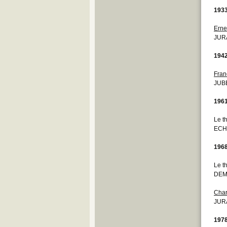
193
Ernes
JURA
194
Fran
JUBE
196
Le t
ECH
196
Le t
DEM
Char
JURA
197