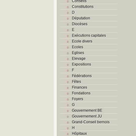
Conseils
Constitutions
D
Députation
Diocèses
E
Exécutions capitales
Ecole divers
Ecoles
Eglises
Elevage
Expositions
F
Fédérations
Fêtes
Finances
Fondations
Foyers
G
Gouvernement BE
Gouvernement JU
Grand-Conseil bernois
H
Hôpitaux