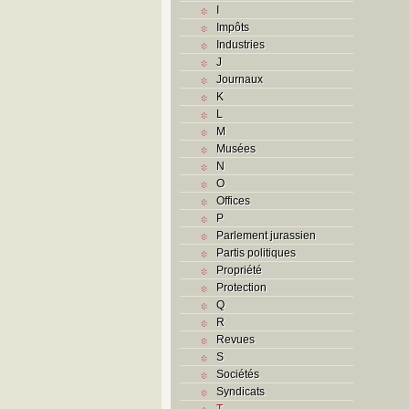
I
Impôts
Industries
J
Journaux
K
L
M
Musées
N
O
Offices
P
Parlement jurassien
Partis politiques
Propriété
Protection
Q
R
Revues
S
Sociétés
Syndicats
T