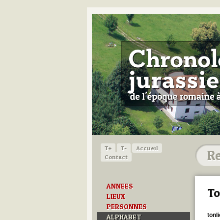
T+
T-
Accueil
Contact
ANNEES
To
LIEUX
PERSONNES
tonl
ALPHABET