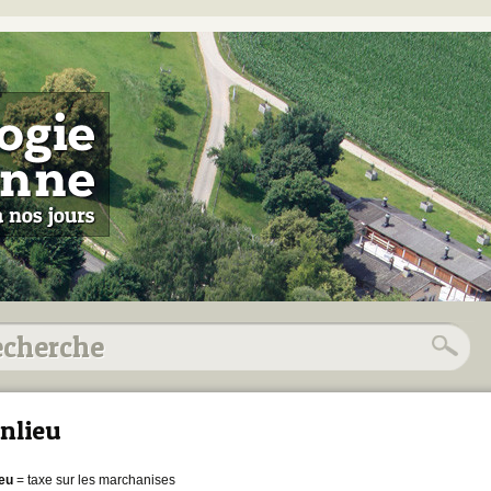
nlieu
ieu
= taxe sur les marchanises