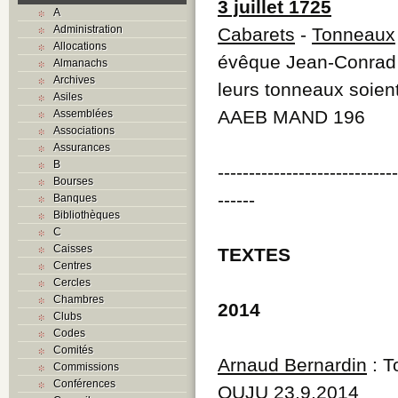
3 juillet 1725
A
Administration
Cabarets
-
Tonneaux
Allocations
évêque Jean-Conrad 
Almanachs
Archives
leurs tonneaux soien
Asiles
AAEB MAND 196
Assemblées
Associations
Assurances
B
----------------------------
Bourses
------
Banques
Bibliothèques
C
Caisses
TEXTES
Centres
Cercles
Chambres
2014
Clubs
Codes
Comités
Arnaud Bernardin
: T
Commissions
Conférences
QUJU 23.9.2014