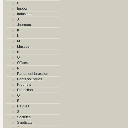
I
Impôts
Industries
J
Journaux
K
L
M
Musées
N
O
Offices
P
Parlement jurassien
Partis politiques
Propriété
Protection
Q
R
Revues
S
Sociétés
Syndicats
T