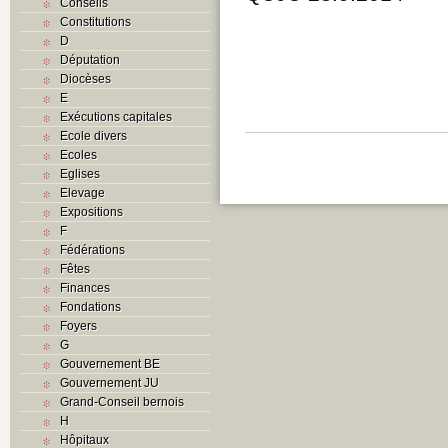
Conseils
Constitutions
D
Députation
Diocèses
E
Exécutions capitales
Ecole divers
Ecoles
Eglises
Elevage
Expositions
F
Fédérations
Fêtes
Finances
Fondations
Foyers
G
Gouvernement BE
Gouvernement JU
Grand-Conseil bernois
H
Hôpitaux