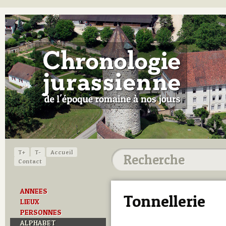
T+
T-
Accueil
Contact
ANNEES
Tonnellerie
LIEUX
PERSONNES
ALPHABET