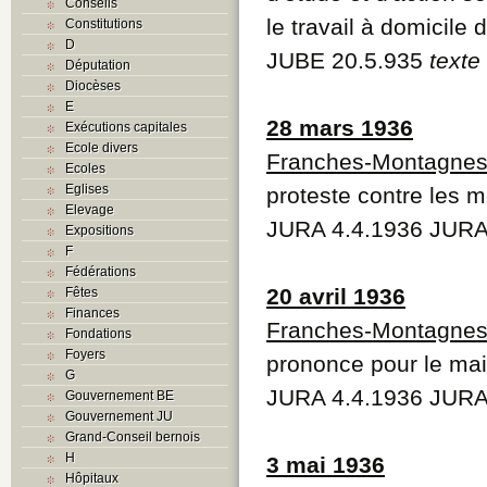
Conseils
le travail à domicile 
Constitutions
D
JUBE 20.5.935
texte
Députation
Diocèses
E
28 mars 1936
Exécutions capitales
Ecole divers
Franches-Montagne
Ecoles
Eglises
proteste contre les m
Elevage
JURA 4.4.1936 JURA
Expositions
F
Fédérations
20 avril 1936
Fêtes
Finances
Franches-Montagne
Fondations
Foyers
prononce pour le main
G
JURA 4.4.1936 JURA
Gouvernement BE
Gouvernement JU
Grand-Conseil bernois
H
3 mai 1936
Hôpitaux