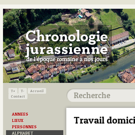
T+
T-
Accueil
Contact
ANNEES
Travail domici
LIEUX
PERSONNES
ALPHABET