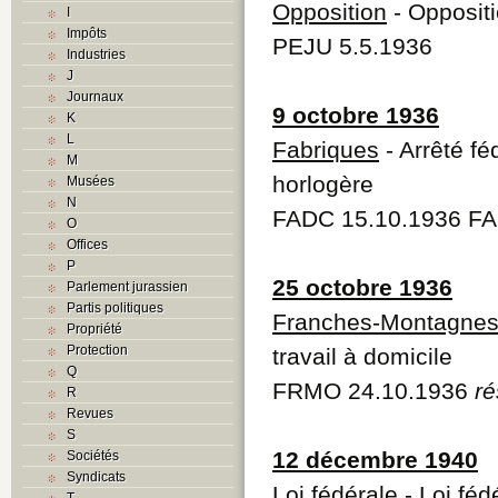
Opposition
- Oppositi
I
Impôts
PEJU 5.5.1936
Industries
J
Journaux
9 octobre 1936
K
L
Fabriques
- Arrêté féd
M
horlogère
Musées
N
FADC 15.10.1936 FA
O
Offices
P
25 octobre 1936
Parlement jurassien
Partis politiques
Franches-Montagne
Propriété
Protection
travail à domicile
Q
FRMO 24.10.1936
ré
R
Revues
S
12 décembre 1940
Sociétés
Syndicats
Loi fédérale
- Loi fédé
T