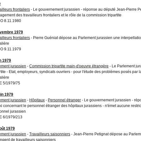
0
illeurs frontaliers
- Le gouvernement jurassien - réponse au député Jean-Pierre Pe
agement des travailleurs frontaliers et le rôle de la commission tripartite
O 8.11.1980
ovembre 1979
illeurs frontaliers
- Pierre Guéniat dépose au Parlement jurassien une interpellation
alière
O 9.11.1979
in 1979
ement jurassien
-
Commission tripartite main-d'oeuvre étrangère
- Le Parlement ju
artite - Etat, employeurs, syndicats ouvriers - pour l'étude des problèmes posés par 
alière
 5/1979/75
uin 1979
ement jurassien
-
Hôpitaux
-
Personnel étranger
- Le gouvernement jurassien - répo
ki concernant le personnel étranger des hôpitaux jurassiens - n'émet aucune restric
onnel jurassien
 6/1979/213
oût 1979
ement jurassien
-
Travailleurs saisonniers
- Jean-Pierre Petignat dépose au Parleme
ingent de travailleurs saisonniers