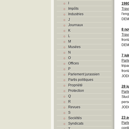
I
198
Impôts
Trava
l'eng
Industries
DEM
J
Journaux
8 n
K
Trava
L
front
M
DEM
Musées
N
7 ju
O
Parl
Offices
trip
P
front
Parlement jurassien
JODE
Partis politiques
Propriété
28 j
Protection
Parl
Q
Stuc
R
pers
Revues
JODE
S
23 a
Sociétés
Parl
Syndicats
cont
T