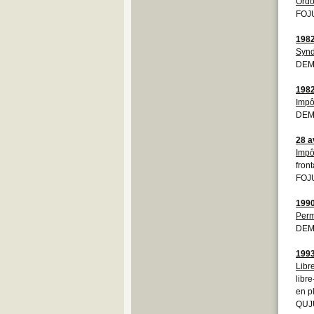
Ordo
FOJ
198
Synd
DEM
198
Impô
DEM
28 a
Impô
front
FOJ
199
Perm
DEM
199
Libre
libr
en p
QUJU