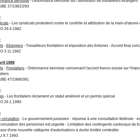
nnance bernoise
- Ordonnance bernoise sur l'admission de travailleurs étrangers
UBE 37/1982/293
2
icats
- Les syndicats protestent contre le contrôle et attribution de la main-d'œuvre
O 29.4.1982
2
ts
-
Etrangers
- Travailleurs frontaliers et imposition des fortunes - Accord final concl
O 3.11.1982
vril 1988
ts
-
Frontaliers
- Ordonnance bernoise concernant l'accord franco-suisse sur l'impos
aliers
UBE 47/1988/381
0
is
- Les frontaliers réclament un statut amélioré et un permis spécial
O 26.1.1990
3
-circulation
- Le gouvernement jurassien - réponse à une consultation fédérale - es
e-circulation des personnes est urgente - Limitation des contingents cantonaux de t
lace d'une nouvelle catégorie d'autorisations à durée limitée contestée
 9.7.1993