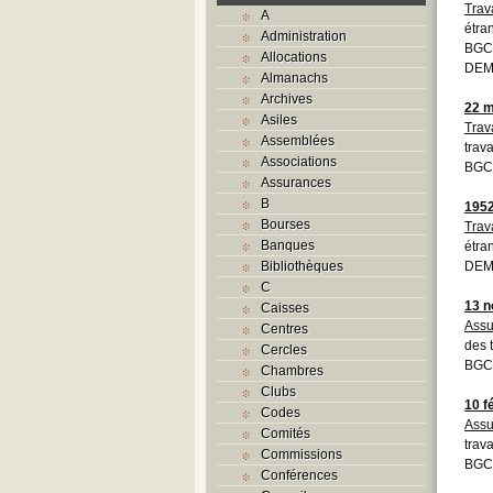
Trav
A
étra
Administration
BGC
Allocations
DEM
Almanachs
Archives
22 m
Asiles
Trav
Assemblées
trav
Associations
BGC
Assurances
B
195
Bourses
Trav
Banques
étra
Bibliothèques
DEM
C
13 
Caisses
Assu
Centres
des 
Cercles
BGC
Chambres
Clubs
10 f
Codes
Assu
Comités
trav
Commissions
BGCB
Conférences