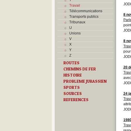
JODE
Travail
Télécommunications
8 n
Transports publics
Parl
Tribunaux
poin
U
JODE
Unions
V
8 n
X
Trava
Y
pour 
Z
JODE
ROUTES
20 
CHEMINS DE FER
Trava
HISTOIRE
avec 
PROBLEME JURASSIEN
JODE
SPORTS
SOURCES
24 j
Trav
REFERENCES
attr
JODE
198
Trav
resp