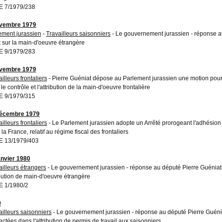
 7/1979/238
ovembre 1979
ement jurassien
-
Travailleurs saisonniers
- Le gouvernement jurassien - réponse au 
t sur la main-d'oeuvre étrangère
 9/1979/283
ovembre 1979
illeurs frontaliers
- Pierre Guéniat dépose au Parlement jurassien une motion pour 
le contrôle et l'attribution de la main-d'oeuvre frontalière
 9/1979/315
décembre 1979
illeurs frontaliers
- Le Parlement jurassien adopte un Arrêté prorogeant l'adhésion
la France, relatif au régime fiscal des frontaliers
 13/1979/403
anvier 1980
ailleurs étrangers
- Le gouvernement jurassien - réponse au député Pierre Guéniat 
ibution de main-d'oeuvre étrangère
 1/1980/2
0
ailleurs saisonniers
- Le gouvernement jurassien - réponse au député Pierre Guéni
ectées dans l'attribution de permis de travail aux saisonniers