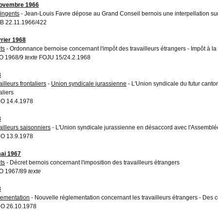
novembre 1966
ingents
- Jean-Louis Favre dépose au Grand Conseil bernois une interpellation sur 
 22.11.1966/422
vrier 1968
ts
- Ordonnance bernoise concernant l'impôt des travailleurs étrangers - Impôt à la
O 1968/9
texte
FOJU 15/24.2.1968
8
illeurs frontaliers
-
Union syndicale jurassienne
- L'Union syndicale du futur canto
aliers
O 14.4.1978
8
ailleurs saisonniers
- L'Union syndicale jurassienne en désaccord avec l'Assemblé
O 13.9.1978
ai 1967
ts
- Décret bernois concernant l'imposition des travailleurs étrangers
O 1967/89
texte
8
ementation
- Nouvelle réglementation concernant les travailleurs étrangers - Des c
O 26.10.1978