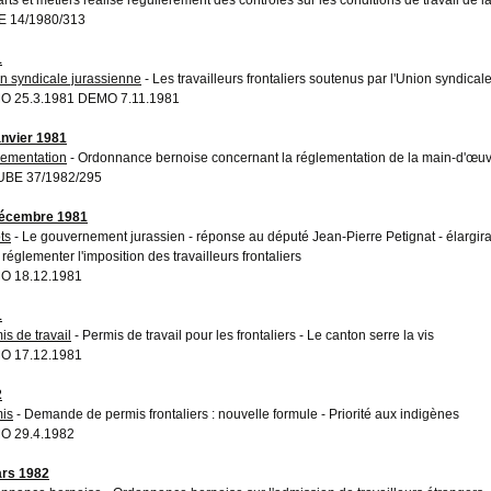
 14/1980/313
1
n syndicale jurassienne
- Les travailleurs frontaliers soutenus par l'Union syndical
O 25.3.1981 DEMO 7.11.1981
anvier 1981
ementation
- Ordonnance bernoise concernant la réglementation de la main-d'œuv
UBE 37/1982/295
décembre 1981
ts
- Le gouvernement jurassien - réponse au député Jean-Pierre Petignat - élargira 
réglementer l'imposition des travailleurs frontaliers
O 18.12.1981
1
is de travail
- Permis de travail pour les frontaliers - Le canton serre la vis
O 17.12.1981
2
is
- Demande de permis frontaliers : nouvelle formule - Priorité aux indigènes
O 29.4.1982
rs 1982