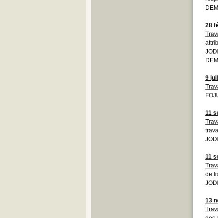
DEM
28 f
Trava
attri
JODE
DEM
9 jui
Trav
FOJ
11 s
Trava
trava
JODE
11 s
Trava
de t
JODE
13 
Trava
des 