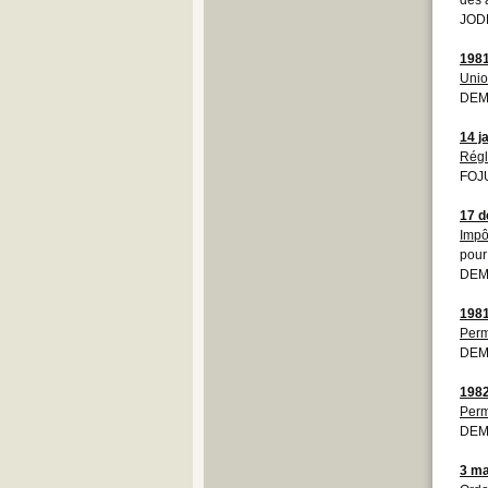
JODE
198
Unio
DEM
14 j
Régl
FOJ
17 
Impô
pour 
DEM
198
Perm
DEM
198
Perm
DEM
3 ma