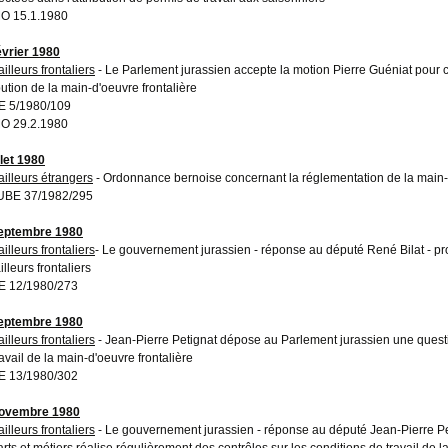
O 15.1.1980
évrier 1980
illeurs frontaliers
- Le Parlement jurassien accepte la motion Pierre Guéniat pour c
bution de la main-d'oeuvre frontalière
 5/1980/109
O 29.2.1980
llet 1980
ailleurs étrangers
- Ordonnance bernoise concernant la réglementation de la main
UBE 37/1982/295
eptembre 1980
illeurs frontaliers
- Le gouvernement jurassien - réponse au député René Bilat - pr
illeurs frontaliers
 12/1980/273
eptembre 1980
illeurs frontaliers
- Jean-Pierre Petignat dépose au Parlement jurassien une questio
ravail de la main-d'oeuvre frontalière
 13/1980/302
novembre 1980
illeurs frontaliers
- Le gouvernement jurassien - réponse au député Jean-Pierre Pet
arts et métiers réalise régulièrement des contrôles sur les conditions de travail de l