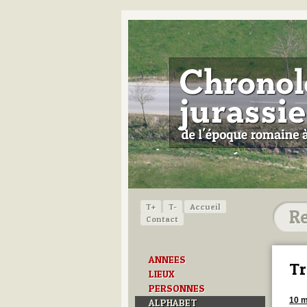
T+
T-
Accueil
Contact
ANNEES
Tr
LIEUX
PERSONNES
10 m
ALPHABET