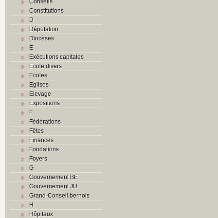
Conseils
Constitutions
D
Députation
Diocèses
E
Exécutions capitales
Ecole divers
Ecoles
Eglises
Elevage
Expositions
F
Fédérations
Fêtes
Finances
Fondations
Foyers
G
Gouvernement BE
Gouvernement JU
Grand-Conseil bernois
H
Hôpitaux