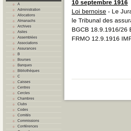
10 septembre 1916
A
Administration
Loi bernoise
- Le Jura
Allocations
le Tribunal des assu
Almanachs
Archives
BGCB 18.9.1916/26
Asiles
FRMO 12.9.1916 IMP
Assemblées
Associations
Assurances
B
Bourses
Banques
Bibliothèques
C
Caisses
Centres
Cercles
Chambres
Clubs
Codes
Comités
Commissions
Conférences