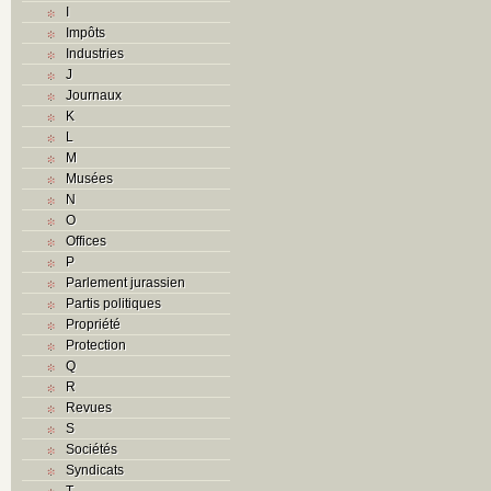
I
Impôts
Industries
J
Journaux
K
L
M
Musées
N
O
Offices
P
Parlement jurassien
Partis politiques
Propriété
Protection
Q
R
Revues
S
Sociétés
Syndicats
T