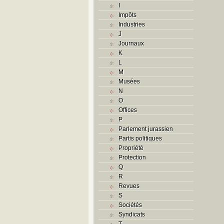
I
Impôts
Industries
J
Journaux
K
L
M
Musées
N
O
Offices
P
Parlement jurassien
Partis politiques
Propriété
Protection
Q
R
Revues
S
Sociétés
Syndicats
T