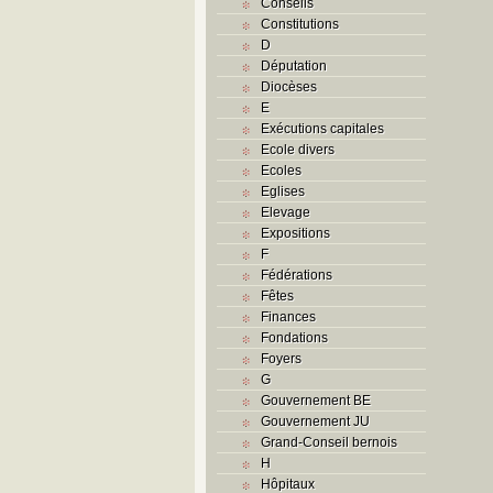
Conseils
Constitutions
D
Députation
Diocèses
E
Exécutions capitales
Ecole divers
Ecoles
Eglises
Elevage
Expositions
F
Fédérations
Fêtes
Finances
Fondations
Foyers
G
Gouvernement BE
Gouvernement JU
Grand-Conseil bernois
H
Hôpitaux