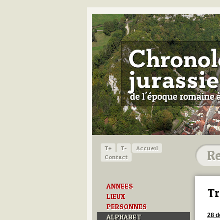
T+
T-
Accueil
Contact
ANNEES
Tr
LIEUX
PERSONNES
28 
ALPHABET