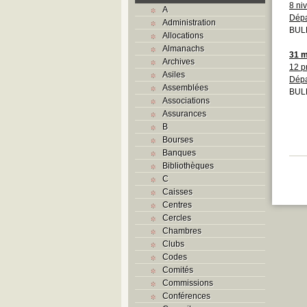
8 niv
A
Dépa
Administration
BULL
Allocations
Almanachs
31 m
Archives
12 pr
Asiles
Dépa
Assemblées
BULL
Associations
Assurances
B
Bourses
Banques
Bibliothèques
C
Caisses
Centres
Cercles
Chambres
Clubs
Codes
Comités
Commissions
Conférences