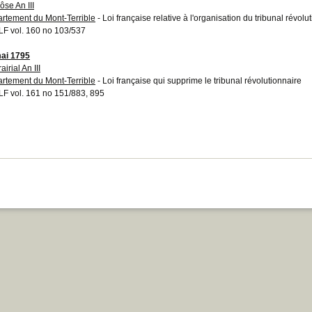
ôse An III
rtement du Mont-Terrible
- Loi française relative à l'organisation du tribunal révolu
F vol. 160 no 103/537
ai 1795
airial An III
rtement du Mont-Terrible
- Loi française qui supprime le tribunal révolutionnaire
F vol. 161 no 151/883, 895