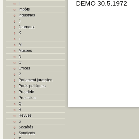
DEMO 30.5.1972
I
Impôts
Industries
J
Journaux
K
L
M
Musées
N
O
Offices
P
Parlement jurassien
Partis politiques
Propriété
Protection
Q
R
Revues
S
Sociétés
Syndicats
T