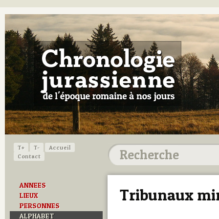
T+
T-
Accueil
Contact
ANNEES
Tribunaux mi
LIEUX
PERSONNES
ALPHABET