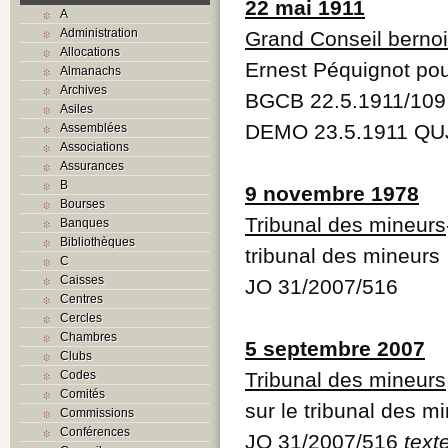
22 mai 1911
A
Administration
Grand Conseil berno
Allocations
Ernest Péquignot pour
Almanachs
Archives
BGCB 22.5.1911/109
Asiles
DEMO 23.5.1911 QU
Assemblées
Associations
Assurances
B
9 novembre 1978
Bourses
Tribunal des mineurs
Banques
Bibliothèques
tribunal des mineurs
C
Caisses
JO 31/2007/516
Centres
Cercles
Chambres
5 septembre 2007
Clubs
Codes
Tribunal des mineurs
Comités
sur le tribunal des m
Commissions
Conférences
JO 31/2007/516
text