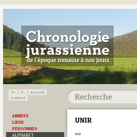
T+
T-
Accueil
Contact
ANNEES
UNIR
LIEUX
PERSONNES
voir
ALPHABET