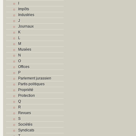
I
Impôts
Industries
J
Journaux
K
L
M
Musées
N
O
Offices
P
Parlement jurassien
Partis politiques
Propriété
Protection
Q
R
Revues
S
Sociétés
Syndicats
T