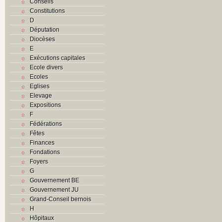
Conseils
Constitutions
D
Députation
Diocèses
E
Exécutions capitales
Ecole divers
Ecoles
Eglises
Elevage
Expositions
F
Fédérations
Fêtes
Finances
Fondations
Foyers
G
Gouvernement BE
Gouvernement JU
Grand-Conseil bernois
H
Hôpitaux