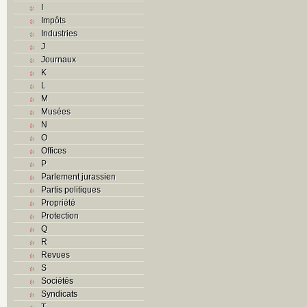
I
Impôts
Industries
J
Journaux
K
L
M
Musées
N
O
Offices
P
Parlement jurassien
Partis politiques
Propriété
Protection
Q
R
Revues
S
Sociétés
Syndicats
T