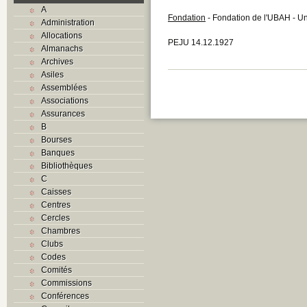
A
Fondation
- Fondation de l'UBAH - Un
Administration
Allocations
PEJU 14.12.1927
Almanachs
Archives
Asiles
Assemblées
Associations
Assurances
B
Bourses
Banques
Bibliothèques
C
Caisses
Centres
Cercles
Chambres
Clubs
Codes
Comités
Commissions
Conférences