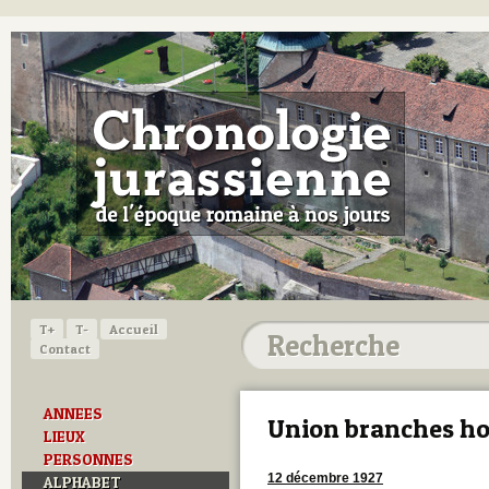
T+
T-
Accueil
Contact
ANNEES
Union branches ho
LIEUX
PERSONNES
12 décembre 1927
ALPHABET