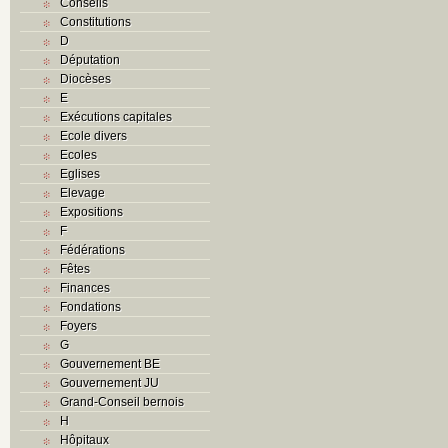
Conseils
Constitutions
D
Députation
Diocèses
E
Exécutions capitales
Ecole divers
Ecoles
Eglises
Elevage
Expositions
F
Fédérations
Fêtes
Finances
Fondations
Foyers
G
Gouvernement BE
Gouvernement JU
Grand-Conseil bernois
H
Hôpitaux