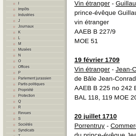
Vin étranger
-
Guilla
I
Impôts
prince-évêque Guilla
Industries
J
vin étranger
Journaux
AAEB B 227/9
K
L
MOE 51
M
Musées
N
19 février 1709
O
Offices
Vin étranger
-
Jean-C
P
de Bâle Jean-Conrad 
Parlement jurassien
Partis politiques
AAEB B 225 no 242
Propriété
Protection
BAL 118, 119 MOE 20
Q
R
Revues
20 juillet 1710
S
Porrentruy
-
Commerc
Sociétés
Syndicats
du prince-évêque Je
T