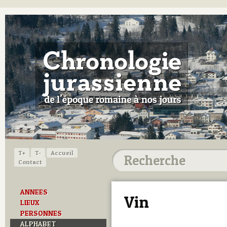
T+
T-
Accueil
Contact
ANNEES
Vin
LIEUX
PERSONNES
ALPHABET