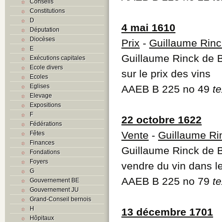
Conseils
Constitutions
D
4 mai 1610
Députation
Diocèses
Prix
-
Guillaume Rinc
E
Guillaume Rinck de B
Exécutions capitales
Ecole divers
sur le prix des vins
Ecoles
Eglises
AAEB B 225 no 49
te
Elevage
Expositions
F
22 octobre 1622
Fédérations
Vente
-
Guillaume Ri
Fêtes
Finances
Guillaume Rinck de Ba
Fondations
Foyers
vendre du vin dans l
G
AAEB B 225 no 79
te
Gouvernement BE
Gouvernement JU
Grand-Conseil bernois
H
13 décembre 1701
Hôpitaux