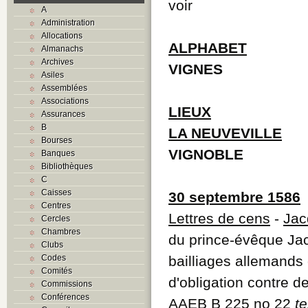
voir
A
Administration
Allocations
ALPHABET
Almanachs
Archives
VIGNES
Asiles
Assemblées
Associations
LIEUX
Assurances
B
LA NEUVEVILLE
Bourses
VIGNOBLE
Banques
Bibliothèques
C
Caisses
30 septembre 1586
Centres
Lettres de cens
-
Jac
Cercles
Chambres
du prince-évêque Ja
Clubs
Codes
bailliages allemands
Comités
d'obligation contre d
Commissions
Conférences
AAEB B 225 no 22
te