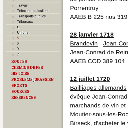
Travail
Porrentruy
Télécommunications
AAEB B 225 nos 319
Transports publics
Tribunaux
U
Unions
28 janvier 1718
V
Brandevin
-
Jean-Con
X
Y
Jean-Conrad de Rein
Z
AAEB COD 389 104
ROUTES
CHEMINS DE FER
HISTOIRE
12 juillet 1720
PROBLEME JURASSIEN
SPORTS
Bailliages allemands
SOURCES
évêque Jean-Conrad 
REFERENCES
marchands de vin et 
Moutier-sous-les-Roc
Birseck, d'acheter le