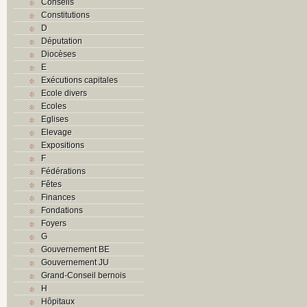
Conseils
Constitutions
D
Députation
Diocèses
E
Exécutions capitales
Ecole divers
Ecoles
Eglises
Elevage
Expositions
F
Fédérations
Fêtes
Finances
Fondations
Foyers
G
Gouvernement BE
Gouvernement JU
Grand-Conseil bernois
H
Hôpitaux