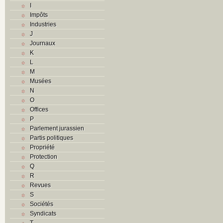
I
Impôts
Industries
J
Journaux
K
L
M
Musées
N
O
Offices
P
Parlement jurassien
Partis politiques
Propriété
Protection
Q
R
Revues
S
Sociétés
Syndicats
T