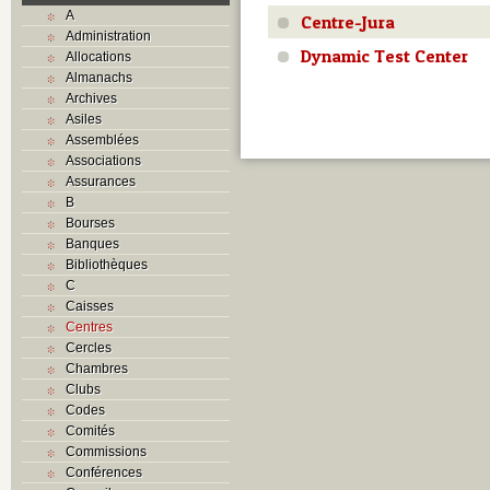
A
Centre-Jura
Administration
Dynamic Test Center
Allocations
Almanachs
Archives
Asiles
Assemblées
Associations
Assurances
B
Bourses
Banques
Bibliothèques
C
Caisses
Centres
Cercles
Chambres
Clubs
Codes
Comités
Commissions
Conférences