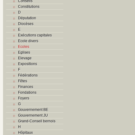
Conseils
Constitutions
D
Députation
Diocèses
E
Exécutions capitales
Ecole divers
Ecoles
Eglises
Elevage
Expositions
F
Fédérations
Fêtes
Finances
Fondations
Foyers
G
Gouvernement BE
Gouvernement JU
Grand-Conseil bernois
H
Hôpitaux