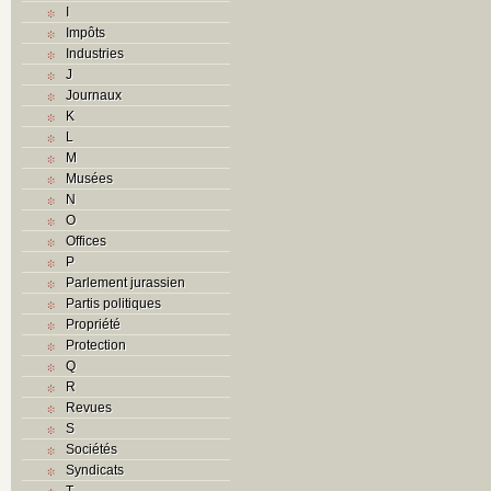
I
Impôts
Industries
J
Journaux
K
L
M
Musées
N
O
Offices
P
Parlement jurassien
Partis politiques
Propriété
Protection
Q
R
Revues
S
Sociétés
Syndicats
T