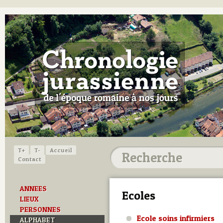
T+
T-
Accueil
Contact
ANNEES
Ecoles
LIEUX
PERSONNES
Ecole soins infirmiers
ALPHABET