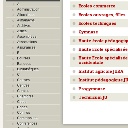
A
Ecoles commerce
Administration
Ecoles ouvrages, filles
Allocations
Almanachs
Ecoles techniques
Archives
Gymnase
Asiles
Assemblées
Haute école pédagogiq
Associations
Assurances
Haute Ecole spécialisée
B
Haute Ecole spécialisée
Bourses
occidentale
Banques
Bibliothèques
Institut agricole JURA
C
Institut pédagogique J
Caisses
Centres
Progymnase
Cercles
Chambres
Technicum JU
Clubs
Codes
Comités
Commissions
Conférences