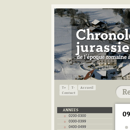
T+
T-
Accueil
Contact
ANNEES
0
0200-0300
0300-0399
0400-0499