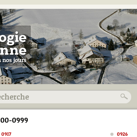
900-0999
0917
0926