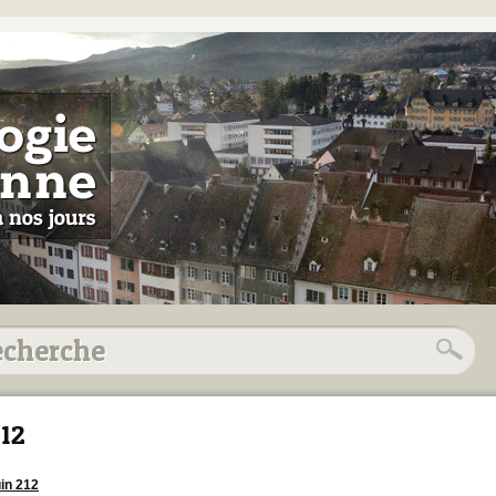
12
uin 212