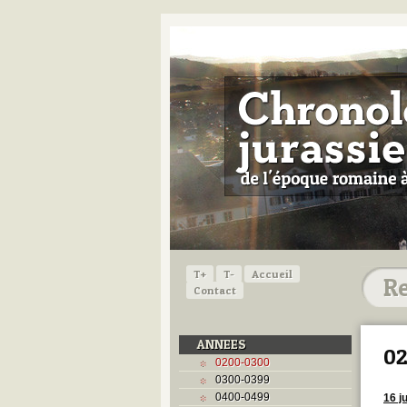
T+
T-
Accueil
Contact
ANNEES
02
0200-0300
0300-0399
0400-0499
16 j