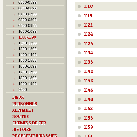
0500-0599
1107
0600-0699
0700-0799
1119
0800-0899
1122
0900-0999
1000-1099
1124
1100-1199
1126
1200-1299
1300-1399
1134
1400-1499
1500-1599
1136
1600-1699
1140
1700-1799
1800-1899
1142
1900-1999
1146
2000 -
LIEUX
1148
PERSONNES
1152
ALPHABET
ROUTES
1156
CHEMINS DE FER
1159
HISTOIRE
PROBLEME JURASSIEN
1161