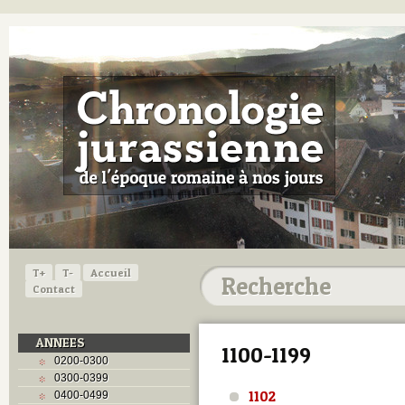
T+
T-
Accueil
Contact
ANNEES
1100-1199
0200-0300
0300-0399
1102
0400-0499