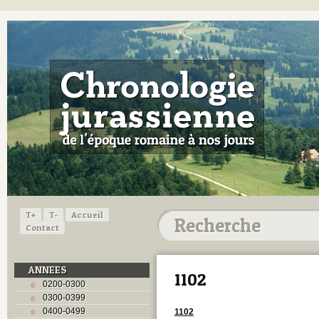
T+
T-
Accueil
Contact
ANNEES
1102
0200-0300
0300-0399
0400-0499
1102