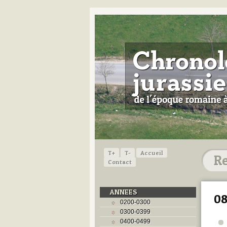
T+
T-
Accueil
Contact
ANNEES
0
0200-0300
0300-0399
0400-0499