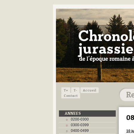
T+
T-
Accueil
Contact
ANNEES
08
0200-0300
0300-0399
0400-0499
10 j