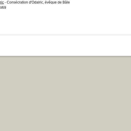
ric
- Consécration d'Odalric, évêque de Bâle
I/69