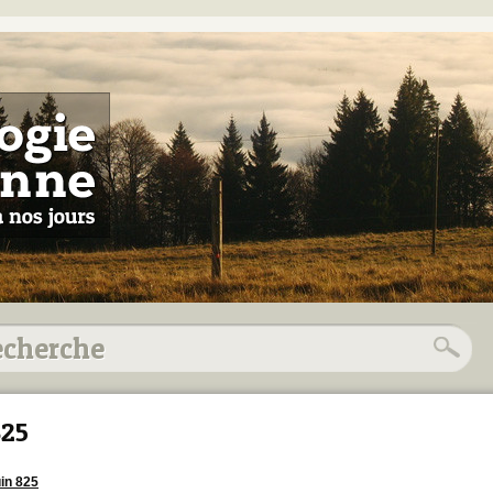
25
uin 825