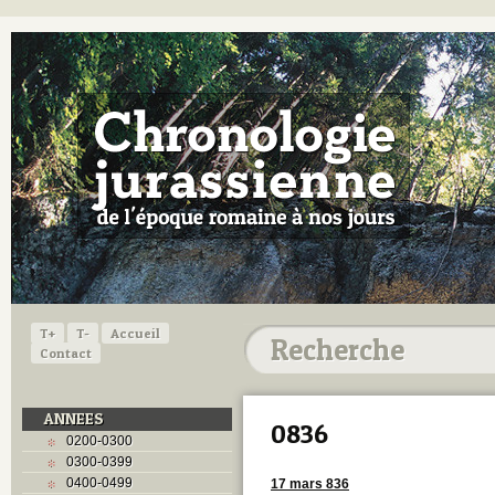
T+
T-
Accueil
Contact
ANNEES
0836
0200-0300
0300-0399
0400-0499
17 mars 836