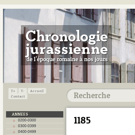
T+
T-
Accueil
Contact
ANNEES
1185
0200-0300
0300-0399
0400-0499