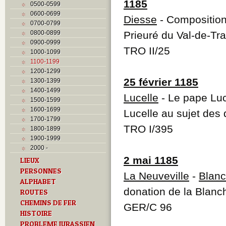
1185
0500-0599
0600-0699
Diesse
- Composition 
0700-0799
0800-0899
Prieuré du Val-de-Tra
0900-0999
TRO II/25
1000-1099
1100-1199
1200-1299
25 février 1185
1300-1399
1400-1499
Lucelle
- Le pape Luc
1500-1599
1600-1699
Lucelle au sujet des
1700-1799
TRO I/395
1800-1899
1900-1999
2000 -
2 mai 1185
LIEUX
PERSONNES
La Neuveville
-
Blanc
ALPHABET
donation de la Blanc
ROUTES
CHEMINS DE FER
GER/C 96
HISTOIRE
PROBLEME JURASSIEN