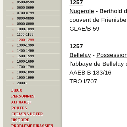
1257
0500-0599
0600-0699
Nugerole
- Berthold 
0700-0799
0800-0899
couvent de Frienisber
0900-0999
GLAE/B 59
1000-1099
1100-1199
1200-1299
1257
1300-1399
1400-1499
Bellelay
-
Possessio
1500-1599
1600-1699
l'abbaye de Bellelay 
1700-1799
AAEB B 133/16
1800-1899
1900-1999
TRO I/707
2000 -
LIEUX
PERSONNES
ALPHABET
ROUTES
CHEMINS DE FER
HISTOIRE
PROBLEME JURASSIEN