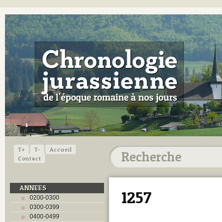
T+
T-
Accueil
Contact
ANNEES
1257
0200-0300
0300-0399
0400-0499