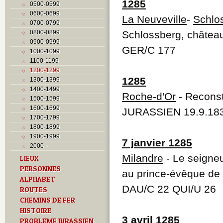
1285
0500-0599
0600-0699
La Neuveville
-
Schlo
0700-0799
0800-0899
Schlossberg, château
0900-0999
GER/C 177
1000-1099
1100-1199
1200-1299
1285
1300-1399
1400-1499
Roche-d'Or
- Reconst
1500-1599
1600-1699
JURASSIEN 19.9.18
1700-1799
1800-1899
1900-1999
7 janvier 1285
2000 -
Milandre
- Le seigne
LIEUX
PERSONNES
au prince-évêque de 
ALPHABET
DAU/C 22 QUI/U 26
ROUTES
CHEMINS DE FER
HISTOIRE
3 avril 1285
PROBLEME JURASSIEN