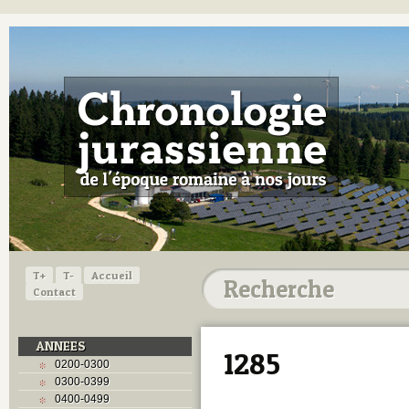
T+
T-
Accueil
Contact
ANNEES
1285
0200-0300
0300-0399
0400-0499