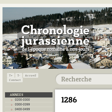
T+
T-
Accueil
Contact
ANNEES
1286
0200-0300
0300-0399
0400-0499