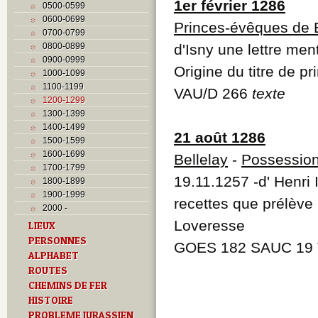
1er février 1286
0500-0599
0600-0699
Princes-évêques de 
0700-0799
0800-0899
d'Isny une lettre ment
0900-0999
Origine du titre de 
1000-1099
1100-1199
VAU/D 266
texte
1200-1299
1300-1399
1400-1499
21 août 1286
1500-1599
1600-1699
Bellelay
-
Possessio
1700-1799
19.11.1257 -d' Henri I
1800-1899
1900-1999
recettes que prélève 
2000 -
Loveresse
LIEUX
PERSONNES
GOES 182 SAUC 19 
ALPHABET
ROUTES
CHEMINS DE FER
HISTOIRE
PROBLEME JURASSIEN