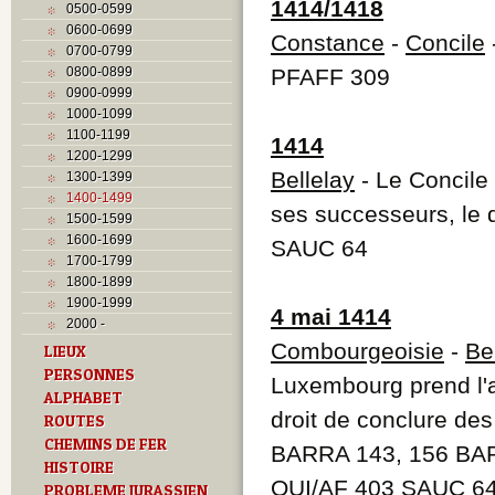
1414/1418
0500-0599
0600-0699
Constance
-
Concile
0700-0799
0800-0899
PFAFF 309
0900-0999
1000-1099
1100-1199
1414
1200-1299
Bellelay
- Le Concile 
1300-1399
1400-1499
ses successeurs, le dr
1500-1599
1600-1699
SAUC 64
1700-1799
1800-1899
1900-1999
4 mai 1414
2000 -
Combourgeoisie
-
Be
LIEUX
PERSONNES
Luxembourg prend l'a
ALPHABET
droit de conclure de
ROUTES
CHEMINS DE FER
BARRA 143, 156 BA
HISTOIRE
QUI/AF 403 SAUC 6
PROBLEME JURASSIEN