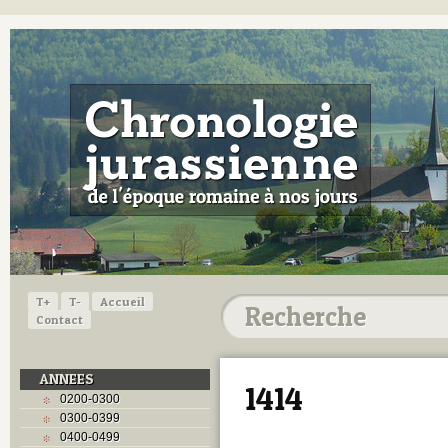
T+
T-
Accueil
Contact
ANNEES
1414
0200-0300
0300-0399
0400-0499