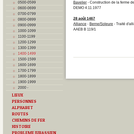
0500-0599
Bavelier
- Construction de la ferme d
DEMO 4.11.1977
0600-0699
0700-0799
28 août 1467
0800-0899
Alliance
-
Berne/Soleure
- Traité d'al
0900-0999
AAEB B 119/1
1000-1099
1100-1199
1200-1299
1300-1399
1400-1499
1500-1599
1600-1699
1700-1799
1800-1899
1900-1999
2000 -
LIEUX
PERSONNES
ALPHABET
ROUTES
CHEMINS DE FER
HISTOIRE
PROBLEME JURASSIEN