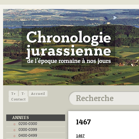
T+
T-
Accueil
Contact
ANNEES
1467
0200-0300
0300-0399
0400-0499
1467