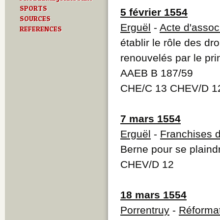
SPORTS
5 février 1554
SOURCES
Erguël
-
Acte d'assoc
REFERENCES
établir le rôle des dro
renouvelés par le pr
AAEB B 187/59
CHE/C 13 CHEV/D 12
7 mars 1554
Erguël
-
Franchises d
Berne pour se plaindr
CHEV/D 12
18 mars 1554
Porrentruy
-
Réforma