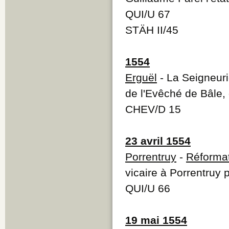
QUI/U 67
STÄH II/45
1554
Erguël
- La Seigneuri
de l'Evêché de Bâle,
CHEV/D 15
23 avril 1554
Porrentruy
-
Réforma
vicaire à Porrentruy 
QUI/U 66
19 mai 1554