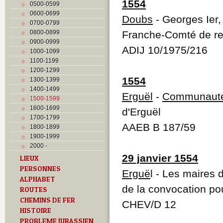
1554
0500-0599
0600-0699
Doubs
- Georges Ier
0700-0799
0800-0899
Franche-Comté de re
0900-0999
ADIJ 10/1975/216
1000-1099
1100-1199
1200-1299
1554
1300-1399
1400-1499
Erguël
-
Communaut
1500-1599
1600-1699
d'Erguël
1700-1799
AAEB B 187/59
1800-1899
1900-1999
2000 -
29 janvier 1554
LIEUX
PERSONNES
Erguë
l - Les maires
ALPHABET
de la convocation po
ROUTES
CHEMINS DE FER
CHEV/D 12
HISTOIRE
PROBLEME JURASSIEN