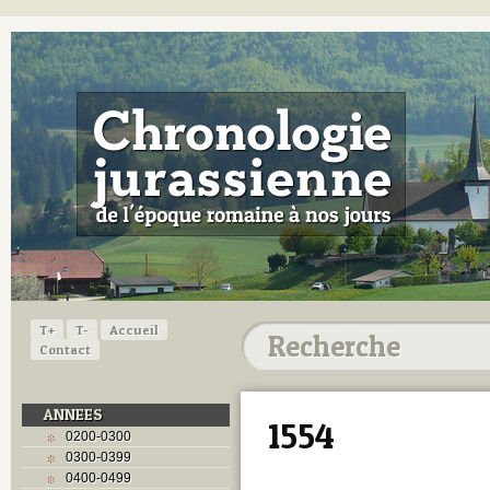
T+
T-
Accueil
Contact
ANNEES
1554
0200-0300
0300-0399
0400-0499