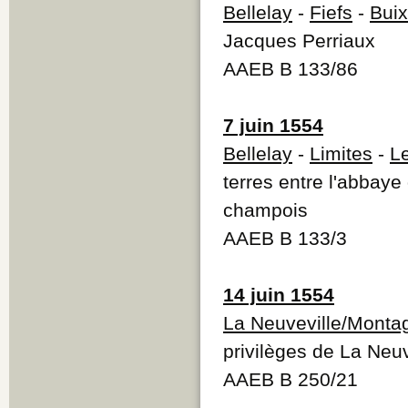
Bellelay
-
Fiefs
-
Buix
Jacques Perriaux
AAEB B 133/86
7 juin 1554
Bellelay
-
Limites
-
L
terres entre l'abbay
champois
AAEB B 133/3
14 juin 1554
La Neuveville/Monta
privilèges de La Neu
AAEB B 250/21