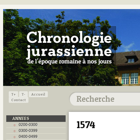
T+
T-
Accueil
Contact
ANNEES
1574
0200-0300
0300-0399
0400-0499