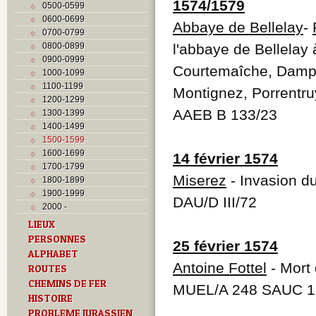
1574/1579
0500-0599
0600-0699
Abbaye de Bellelay
-
0700-0799
0800-0899
l'abbaye de Bellela
0900-0999
Courtemaîche, Damph
1000-1099
1100-1199
Montignez, Porrentru
1200-1299
AAEB B 133/23
1300-1399
1400-1499
1500-1599
1600-1699
14 février 1574
1700-1799
Miserez
- Invasion d
1800-1899
1900-1999
DAU/D III/72
2000 -
LIEUX
PERSONNES
25 février 1574
ALPHABET
Antoine Fottel
- Mort 
ROUTES
CHEMINS DE FER
MUEL/A 248 SAUC 1
HISTOIRE
PROBLEME JURASSIEN