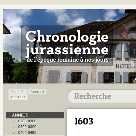
T+
T-
Accueil
Contact
ANNEES
1603
0200-0300
0300-0399
0400-0499