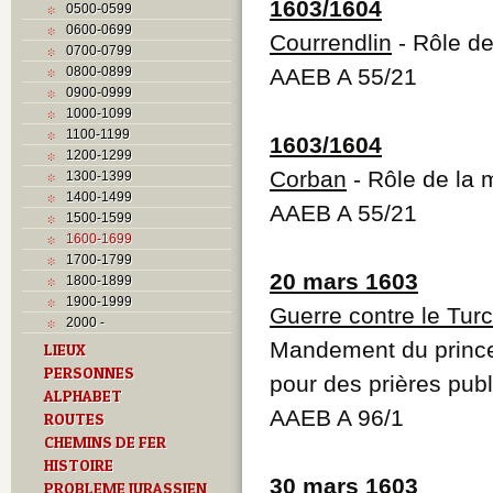
1603/1604
0500-0599
0600-0699
Courrendlin
- Rôle de
0700-0799
0800-0899
AAEB A 55/21
0900-0999
1000-1099
1100-1199
1603/1604
1200-1299
Corban
- Rôle de la 
1300-1399
1400-1499
AAEB A 55/21
1500-1599
1600-1699
1700-1799
20 mars 1603
1800-1899
1900-1999
Guerre contre le Turc
2000 -
Mandement du prince
LIEUX
PERSONNES
pour des prières pub
ALPHABET
AAEB A 96/1
ROUTES
CHEMINS DE FER
HISTOIRE
30 mars 1603
PROBLEME JURASSIEN