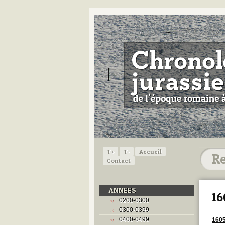
T+
T-
Accueil
Contact
ANNEES
16
0200-0300
0300-0399
0400-0499
160