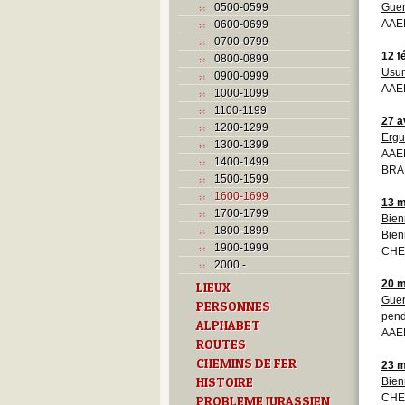
0500-0599
Guer
AAEB
0600-0699
0700-0799
12 f
0800-0899
Usu
0900-0999
AAEB
1000-1099
1100-1199
27 a
1200-1299
Ergu
1300-1399
AAEB
1400-1499
BRA
1500-1599
1600-1699
13 m
1700-1799
Bien
1800-1899
Bien
1900-1999
CHE
2000 -
20 m
LIEUX
Guer
PERSONNES
pend
ALPHABET
AAEB
ROUTES
CHEMINS DE FER
23 m
HISTOIRE
Bien
CHE
PROBLEME JURASSIEN