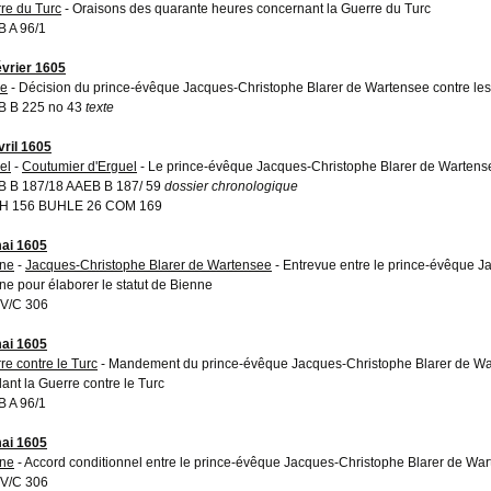
re du Turc
- Oraisons des quarante heures concernant la Guerre du Turc
 A 96/1
évrier 1605
re
- Décision du prince-évêque Jacques-Christophe Blarer de Wartensee contre les 
 B 225 no 43
texte
vril 1605
el
-
Coutumier d'Erguel
- Le prince-évêque Jacques-Christophe Blarer de Wartense
 B 187/18 AAEB B 187/ 59
dossier chronologique
H 156 BUHLE 26 COM 169
ai 1605
ne
-
Jacques-Christophe Blarer de Wartensee
- Entrevue entre le prince-évêque J
ne pour élaborer le statut de Bienne
V/C 306
ai 1605
re contre le Turc
- Mandement du prince-évêque Jacques-Christophe Blarer de War
ant la Guerre contre le Turc
 A 96/1
ai 1605
ne
- Accord conditionnel entre le prince-évêque Jacques-Christophe Blarer de Wart
V/C 306