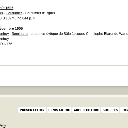
oût 1605
el
-
Coutumier
- Coutumier d'Erguël
 B 187/46 no 844 p. 4
décembre 1605
entruy
-
Séminaire
- Le prince-évêque de Bâle Jacques-Christophe Blarer de Warte
entruy
D II/176
PRÉSENTATION
DENIS MOINE
ARCHITECTURE
SOURCES
CON