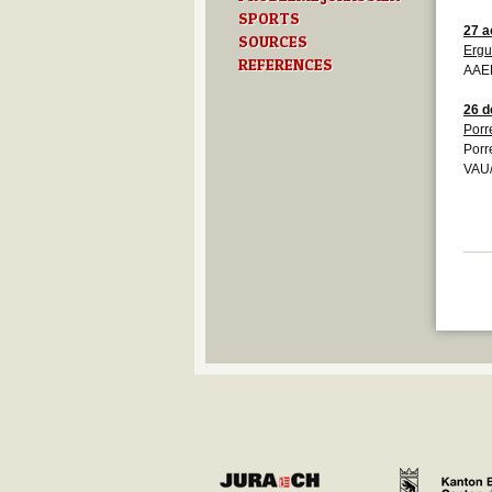
SPORTS
27 a
SOURCES
Ergu
REFERENCES
AAEB
26 
Porr
Porr
VAU/