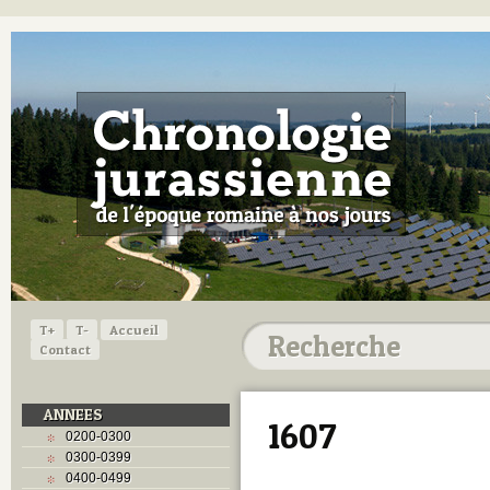
T+
T-
Accueil
Contact
ANNEES
1607
0200-0300
0300-0399
0400-0499