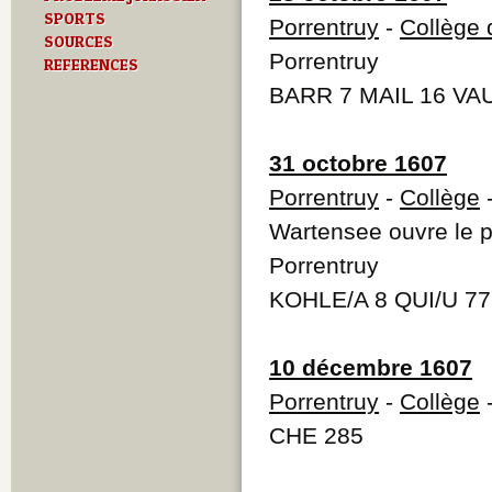
SPORTS
Porrentruy
-
Collège 
SOURCES
Porrentruy
REFERENCES
BARR 7 MAIL 16 VAU
31 octobre 1607
Porrentruy
-
Collège
-
Wartensee ouvre le p
Porrentruy
KOHLE/A 8 QUI/U 77
10 décembre 1607
Porrentruy
-
Collège
-
CHE 285