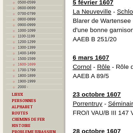
5 février 1607
0500-0599
0600-0699
La Neuveville
-
Schl
0700-0799
0800-0899
Blarer de Wartensee 
0900-0999
d'une bonne garniso
1000-1099
1100-1199
AAEB B 251/20
1200-1299
1300-1399
1400-1499
6 mars 1607
1500-1599
1600-1699
Cornol
-
Rôle
- Rôle 
1700-1799
AAEB A 89/5
1800-1899
1900-1999
2000 -
23 octobre 1607
LIEUX
PERSONNES
Porrentruy
-
Séminai
ALPHABET
FRO/I VAU/B III 147 
ROUTES
CHEMINS DE FER
HISTOIRE
28 octobre 1607
PROBLEME JURASSIEN