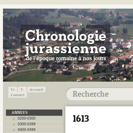
T+
T-
Accueil
Contact
ANNEES
1613
0200-0300
0300-0399
0400-0499