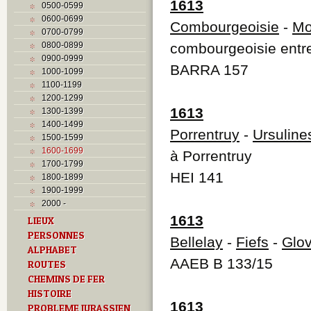
1613
0500-0599
0600-0699
Combourgeoisie
-
Mo
0700-0799
0800-0899
combourgeoisie entre
0900-0999
BARRA 157
1000-1099
1100-1199
1200-1299
1613
1300-1399
1400-1499
Porrentruy
-
Ursuline
1500-1599
1600-1699
à Porrentruy
1700-1799
HEI 141
1800-1899
1900-1999
2000 -
1613
LIEUX
PERSONNES
Bellelay
-
Fiefs
-
Glov
ALPHABET
AAEB B 133/15
ROUTES
CHEMINS DE FER
HISTOIRE
1613
PROBLEME JURASSIEN