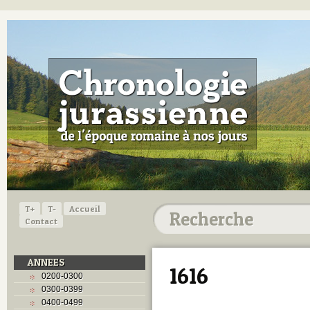
T+
T-
Accueil
Contact
ANNEES
1616
0200-0300
0300-0399
0400-0499