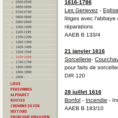
1616-1786
0500-0599
0600-0699
Les Genevez
-
Eglis
0700-0799
0800-0899
litiges avec l'abbaye
0900-0999
réparations
1000-1099
1100-1199
AAEB B 133/4
1200-1299
1300-1399
1400-1499
21 janvier 1616
1500-1599
1600-1699
Sorcellerie
-
Courcha
1700-1799
pour faits de sorcelle
1800-1899
1900-1999
DIR 120
2000 -
LIEUX
PERSONNES
28 juillet 1616
ALPHABET
Bonfol
-
Incendie
- In
ROUTES
CHEMINS DE FER
AAEB B 183/10
HISTOIRE
PROBLEME JURASSIEN