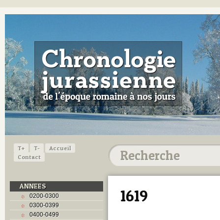
T+
T-
Accueil
Contact
ANNEES
1619
0200-0300
0300-0399
0400-0499