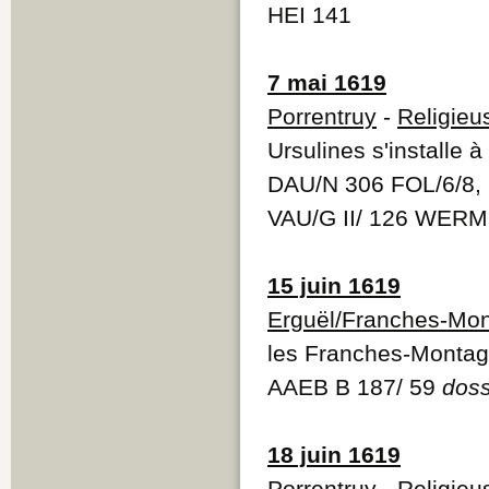
HEI 141
7 mai 1619
Porrentruy
-
Religieu
Ursulines s'installe à
DAU/N 306 FOL/6/8, 
VAU/G II/ 126 WERM
15 juin 1619
Erguël/Franches-Mo
les Franches-Monta
AAEB B 187/ 59
doss
18 juin 1619
Porrentruy
-
Religieu