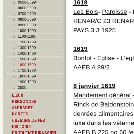
1619
0500-0599
0600-0699
Les Bois
-
Paroisse
- 
0700-0799
0800-0899
RENAR/C 23 RENAR
0900-0999
PAYS 3.3.1925
1000-1099
1100-1199
1200-1299
1619
1300-1399
1400-1499
Bonfol
-
Eglise
- L'ég
1500-1599
1600-1699
AAEB A 89/2
1700-1799
1800-1899
1900-1999
8 janvier 1619
2000 -
Mandement général
-
LIEUX
PERSONNES
Rinck de Baldenstein 
ALPHABET
denrées alimentaires 
ROUTES
CHEMINS DE FER
luxe dans les vêteme
HISTOIRE
AAEB B 225 no 60
te
PROBLEME JURASSIEN