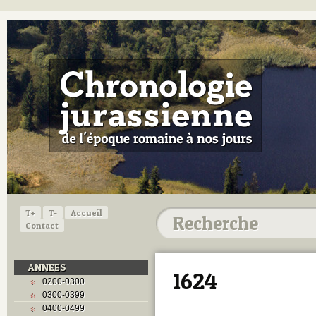
T+
T-
Accueil
Contact
ANNEES
1624
0200-0300
0300-0399
0400-0499