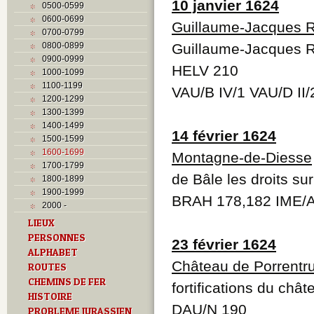
10 janvier 1624
0500-0599
0600-0699
Guillaume-Jacques R
0700-0799
0800-0899
Guillaume-Jacques R
0900-0999
HELV 210
1000-1099
1100-1199
VAU/B IV/1 VAU/D II/
1200-1299
1300-1399
1400-1499
14 février 1624
1500-1599
1600-1699
Montagne-de-Diesse
1700-1799
de Bâle les droits s
1800-1899
1900-1999
BRAH 178,182 IME/
2000 -
LIEUX
PERSONNES
23 février 1624
ALPHABET
Château de Porrentr
ROUTES
CHEMINS DE FER
fortifications du châ
HISTOIRE
DAU/N 190
PROBLEME JURASSIEN