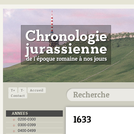
T+
T-
Accueil
Contact
ANNEES
1633
0200-0300
0300-0399
0400-0499