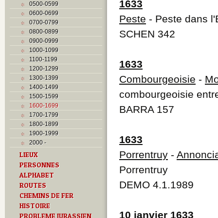
1633
0500-0599
0600-0699
Peste
- Peste dans l
0700-0799
0800-0899
SCHEN 342
0900-0999
1000-1099
1100-1199
1633
1200-1299
Combourgeoisie
-
Mo
1300-1399
1400-1499
combourgeoisie entre
1500-1599
1600-1699
BARRA 157
1700-1799
1800-1899
1900-1999
1633
2000 -
Porrentruy
-
Annonci
LIEUX
PERSONNES
Porrentruy
ALPHABET
DEMO 4.1.1989
ROUTES
CHEMINS DE FER
HISTOIRE
10 janvier 1633
PROBLEME JURASSIEN