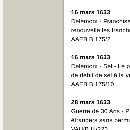
16 mars 1633
Delémont
-
Franchis
renouvelle les franc
AAEB B 175/2
16 mars 1633
Delémont
-
Sel
- Le p
de débit de sel à la 
AAEB B 175/10
28 mars 1633
Guerre de 30 Ans
-
P
étrangers sans perm
VAU/B III/223