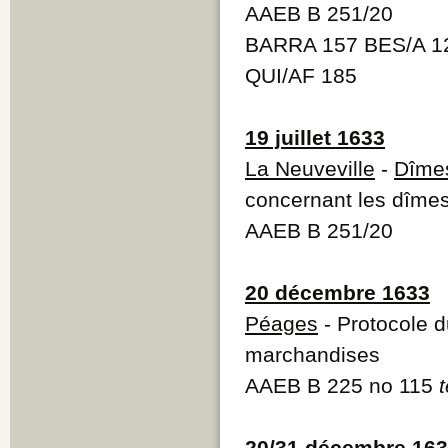
AAEB B 251/20
BARRA 157 BES/A 12
QUI/AF 185
19 juillet 1633
La Neuveville
-
Dîme
concernant les dîmes
AAEB B 251/20
20 décembre 1633
Péages
- Protocole d
marchandises
AAEB B 225 no 115
20/31 décembre 16