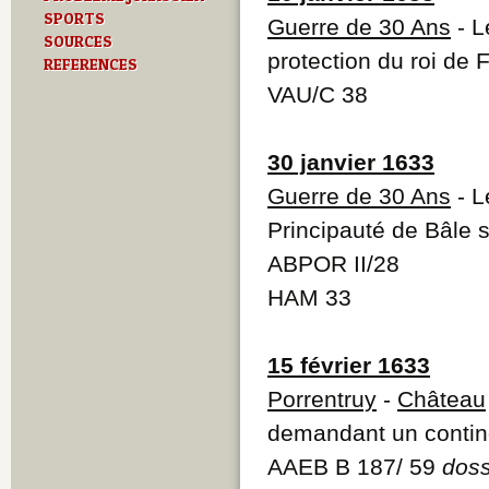
SPORTS
Guerre de 30 Ans
- L
SOURCES
protection du roi de 
REFERENCES
VAU/C 38
30 janvier 1633
Guerre de 30 Ans
- L
Principauté de Bâle
ABPOR II/28
HAM 33
15 février 1633
Porrentruy
-
Château
demandant un conting
AAEB B 187/ 59
doss