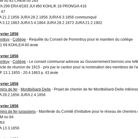
M no 83 CHEM no 265
A 299 ERA II/183 JUI I/60 KOHL/K 18 PRONG/A 416
 47
 21.2.1856 JURA 28.2.1856 JURA 6.3.1856
communiqué
 3.12.1863 JURA 5.4.1864 JURA 28.2.1873 JURA 21.2.1902
évrier 1856
entruy
-
Collège
- Requête du Conseil de Porrentruy pour le maintien du collège
/1 69 KOHLE/A 60
texte
évrier 1856
entruy
-
Collège
- Le conseil communal adresse au Gouvernement bernois une lettre 
'Acte de réunion de 1815 - pris par le canton pour la nomination des membres de l'a
 13.1.1855 - 20.4.1863 p. 43
texte
évrier 1856
ins de fer
-
Montbéliard-Delle
- Projet de chemin de fer Montbéliard-Delle intéress
 28.2.1856 JURA 2.4.1856
évrier 1856
ins de fer jurassiens
- Manifeste du Comité d'initiative pour le réseau de chemins 
M no 84
/63
 13.3.1856