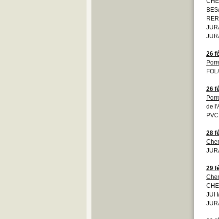
CHE
BES/
RER
JURA
JURA
26 f
Porr
FOL
26 f
Porr
de l
PVCP
28 f
Chem
JURA
29 f
Chem
CHE
JUI I
JURA