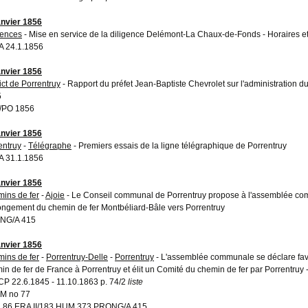
anvier 1856
gences
- Mise en service de la diligence Delémont-La Chaux-de-Fonds - Horaires et
 24.1.1856
anvier 1856
ict de Porrentruy
- Rapport du préfet Jean-Baptiste Chevrolet sur l'administration du
5
/PO 1856
anvier 1856
entruy
-
Télégraphe
- Premiers essais de la ligne télégraphique de Porrentruy
 31.1.1856
anvier 1856
ins de fer
-
Ajoie
- Le Conseil communal de Porrentruy propose à l'assemblée co
ongement du chemin de fer Montbéliard-Bâle vers Porrentruy
NG/A 415
anvier 1856
ins de fer
-
Porrentruy-Delle
-
Porrentruy
- L'assemblée communale se déclare favo
in de fer de France à Porrentruy et élit un Comité du chemin de fer par Porrentruy 
P 22.6.1845 - 11.10.1863 p. 74/2
liste
M no 77
86 ERA II/183 HUM 373 PRONG/A 415