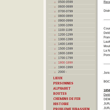
0500-0599
Rec
0600-0699
Distr
0700-0799
0800-0899
------
0900-0999
1000-1099
Cour
1100-1199
Delé
1200-1299
Fran
1300-1399
Lauf
1400-1499
Mout
1500-1599
La N
1600-1699
Porr
1700-1799
1800-1899
------
1900-1999
2000 -
Jura
LIEUX
BGC
PERSONNES
ALPHABET
185
ROUTES
Del
CHEMINS DE FER
DEMO
HISTOIRE
JURA
JURA
PROBLEME JURASSIEN