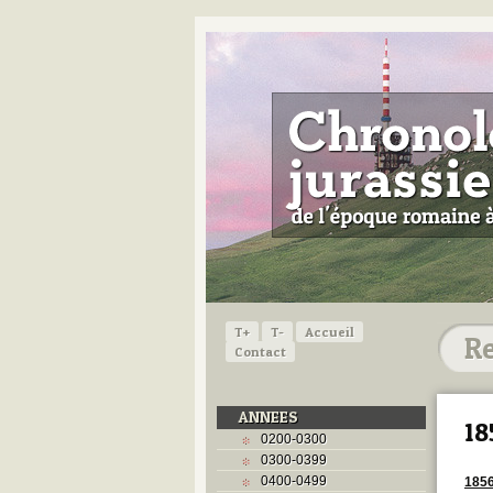
T+
T-
Accueil
Contact
ANNEES
18
0200-0300
0300-0399
0400-0499
185