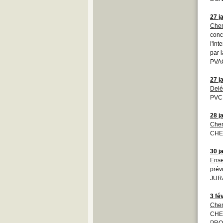
27 j
Chem
conc
l'int
par 
PVAC
27 j
Del
PVCD
28 j
Chem
CHE
30 j
Ense
prév
JURA
3 fé
Chem
CHE
PRO