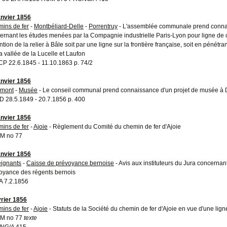
anvier 1856
ins de fer
-
Montbéliard-Delle
-
Porrentruy
- L'assemblée communale prend conna
ernant les études menées par la Compagnie industrielle Paris-Lyon pour ligne de 
ention de la relier à Bâle soit par une ligne sur la frontière française, soit en pénétra
la vallée de la Lucelle et Laufon
P 22.6.1845 - 11.10.1863 p. 74/2
anvier 1856
émont
-
Musée
- Le conseil communal prend connaissance d'un projet de musée à
 28.5.1849 - 20.7.1856 p. 400
anvier 1856
ins de fer
-
Ajoie
- Règlement du Comité du chemin de fer d'Ajoie
M no 77
anvier 1856
ignants
-
Caisse de prévoyance bernoise
- Avis aux instituteurs du Jura concernan
oyance des régents bernois
 7.2.1856
vrier 1856
ins de fer
-
Ajoie
- Statuts de la Société du chemin de fer d'Ajoie en vue d'une lig
M no 77
texte
NG/A 415