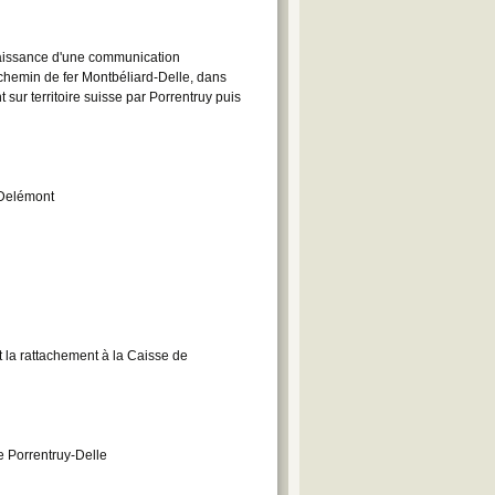
issance d'une communication
chemin de fer Montbéliard-Delle, dans
nt sur territoire suisse par Porrentruy puis
 Delémont
t la rattachement à la Caisse de
ne Porrentruy-Delle