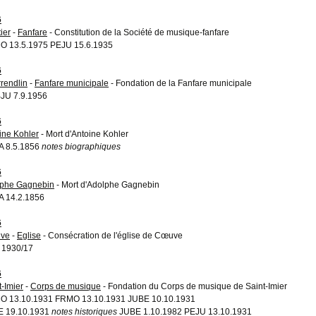
6
ier
-
Fanfare
- Constitution de la Société de musique-fanfare
 13.5.1975 PEJU 15.6.1935
6
rendlin
-
Fanfare municipale
- Fondation de la Fanfare municipale
JU 7.9.1956
6
ine Kohler
- Mort d'Antoine Kohler
A 8.5.1856
notes biographiques
6
phe Gagnebin
- Mort d'Adolphe Gagnebin
 14.2.1856
6
ve
-
Eglise
- Consécration de l'église de Cœuve
 1930/17
6
t-Imier
-
Corps de musique
- Fondation du Corps de musique de Saint-Imier
 13.10.1931 FRMO 13.10.1931 JUBE 10.10.1931
E 19.10.1931
notes historiques
JUBE 1.10.1982 PEJU 13.10.1931