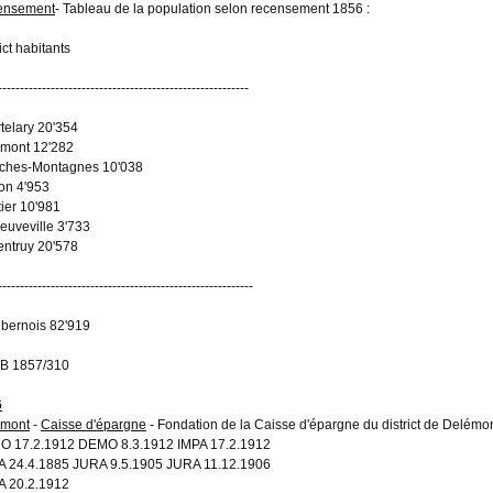
ensement
- Tableau de la population selon recensement 1856 :
ict habitants
---------------------------------------------------------
telary 20'354
mont 12'282
ches-Montagnes 10'038
on 4'953
ier 10'981
euveville 3'733
entruy 20'578
----------------------------------------------------------
 bernois 82'919
B 1857/310
6
émont
-
Caisse d'épargne
- Fondation de la Caisse d'épargne du district de Delémo
 17.2.1912 DEMO 8.3.1912 IMPA 17.2.1912
 24.4.1885 JURA 9.5.1905 JURA 11.12.1906
 20.2.1912