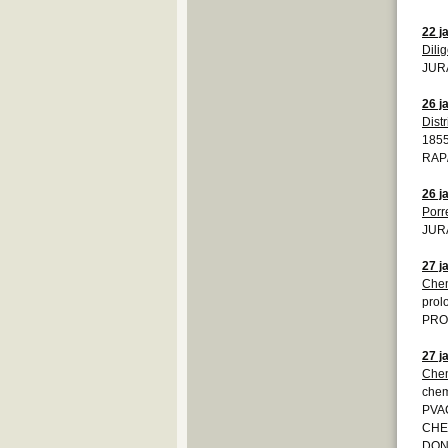
22 j
Dili
JURA
26 j
Distr
185
RAP
26 j
Porr
JURA
27 j
Chem
prol
PRO
27 j
Chem
chem
PVAC
CHE
DON 