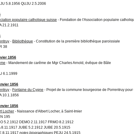
JU 5.8.1956 QUJU 2.5.2006
6
ciation populaire catholique suisse
- Fondation de l'Association populaire catholiq
 21.2.1911
6
entruy
-
Bibliothèque
- Constitution de la première bibliothèque paroissiale
R 38
nvier 1856
ême
- Mandement de carême de Mgr Charles Arnold, évêque de Bâle
 6.1.1999
anvier 1856
entruy
-
Fontaine du Cygne
- Projet de la commune bourgeoise de Porrentruy pour u
 10.1.1856
anvier 1856
rt Locher
- Naissance d'Albert Locher, à Saint-Imier
N 195
 5.2.1912 DEMO 2.11.1917 FRMO 8.2.1912
 8.11.1917 JUBE 5.2.1912 JUBE 20.5.1915
 8.11.1917
notes biographiques
PEJU 24.5.1915