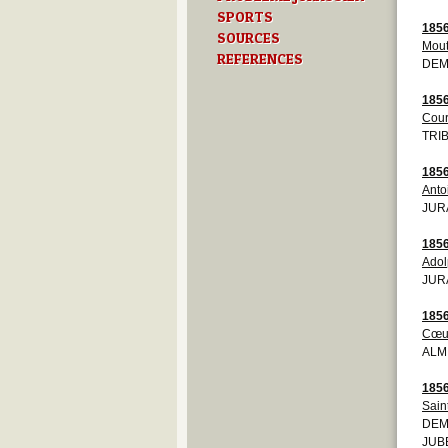
SPORTS
185
SOURCES
Mout
REFERENCES
DEMO
185
Cour
TRIB
185
Anto
JUR
185
Adol
JURA
185
Cœu
ALM
185
Sain
DEMO
JUB