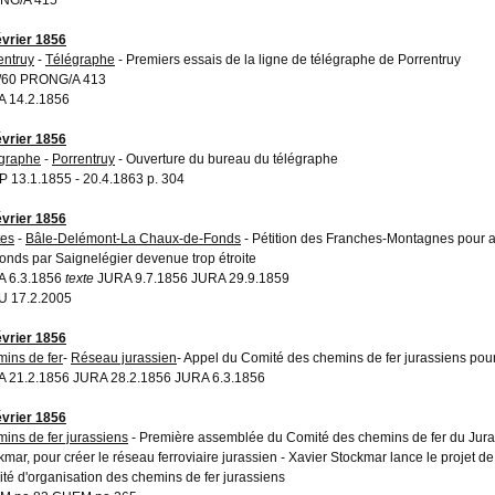
évrier 1856
entruy
-
Télégraphe
- Premiers essais de la ligne de télégraphe de Porrentruy
I/60 PRONG/A 413
 14.2.1856
évrier 1856
graphe
-
Porrentruy
- Ouverture du bureau du télégraphe
 13.1.1855 - 20.4.1863 p. 304
évrier 1856
es
-
Bâle-Delémont-La Chaux-de-Fonds
- Pétition des Franches-Montagnes pour 
onds par Saignelégier devenue trop étroite
A 6.3.1856
texte
JURA 9.7.1856 JURA 29.9.1859
 17.2.2005
évrier 1856
ins de fer
-
Réseau jurassien
- Appel du Comité des chemins de fer jurassiens po
 21.2.1856 JURA 28.2.1856 JURA 6.3.1856
évrier 1856
ins de fer jurassiens
- Première assemblée du Comité des chemins de fer du Jura 
kmar, pour créer le réseau ferroviaire jurassien - Xavier Stockmar lance le projet de
té d'organisation des chemins de fer jurassiens