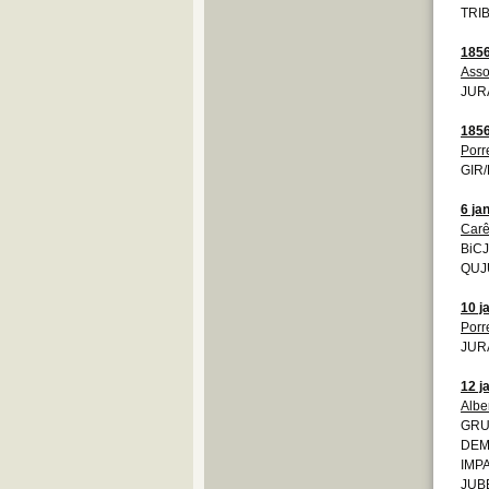
TRIB
185
Asso
JURA
185
Porr
GIR/
6 ja
Car
BiCJ
QUJU
10 j
Porr
JURA
12 j
Albe
GRU
DEMO
IMPA
JUBE