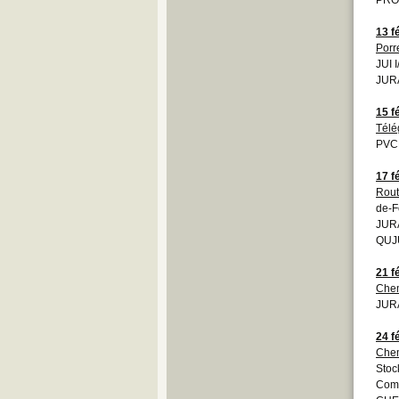
13 f
Porr
JUI 
JURA
15 f
Télé
PVCP
17 f
Rout
de-F
JUR
QUJU
21 f
Chem
JURA
24 f
Chem
Stoc
Comi