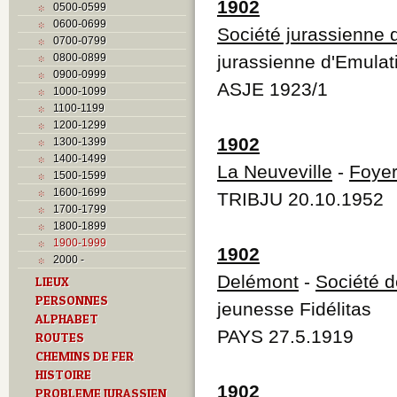
1902
0500-0599
0600-0699
Société jurassienne 
0700-0799
0800-0899
jurassienne d'Emulat
0900-0999
ASJE 1923/1
1000-1099
1100-1199
1200-1299
1902
1300-1399
1400-1499
La Neuveville
-
Foye
1500-1599
1600-1699
TRIBJU 20.10.1952
1700-1799
1800-1899
1900-1999
1902
2000 -
Delémont
-
Société d
LIEUX
PERSONNES
jeunesse Fidélitas
ALPHABET
PAYS 27.5.1919
ROUTES
CHEMINS DE FER
HISTOIRE
1902
PROBLEME JURASSIEN