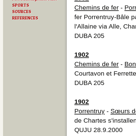
SPORTS
Chemins de fer
-
Por
SOURCES
fer Porrentruy-Bâle p
REFERENCES
l'Allaine via Alle, Ch
DUBA 205
1902
Chemins de fer
-
Bon
Courtavon et Ferrett
DUBA 205
1902
Porrentruy
-
Sœurs de
de Chartes s'installe
QUJU 28.9.2000