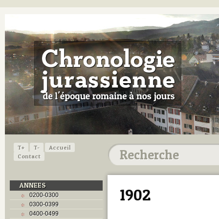
T+
T-
Accueil
Contact
ANNEES
1902
0200-0300
0300-0399
0400-0499