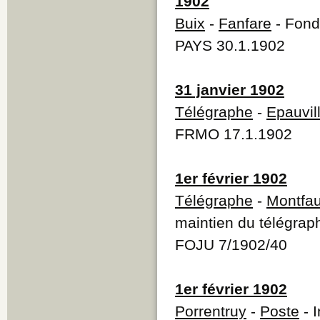
1902
Buix
-
Fanfare
- Fonda
PAYS 30.1.1902
31 janvier 1902
Télégraphe
-
Epauvil
FRMO 17.1.1902
1er février 1902
Télégraphe
-
Montfa
maintien du télégrap
FOJU 7/1902/40
1er février 1902
Porrentruy
-
Poste
- 