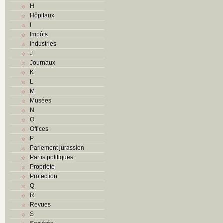
H
Hôpitaux
I
Impôts
Industries
J
Journaux
K
L
M
Musées
N
O
Offices
P
Parlement jurassien
Partis politiques
Propriété
Protection
Q
R
Revues
S