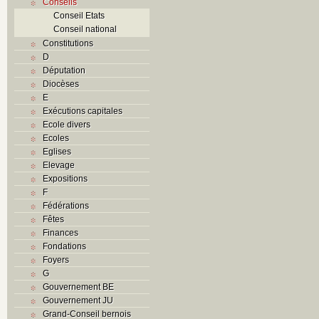
Conseils
Conseil Etats
Conseil national
Constitutions
D
Députation
Diocèses
E
Exécutions capitales
Ecole divers
Ecoles
Eglises
Elevage
Expositions
F
Fédérations
Fêtes
Finances
Fondations
Foyers
G
Gouvernement BE
Gouvernement JU
Grand-Conseil bernois