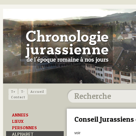
T+
T-
Accueil
Contact
ANNEES
Conseil Jurassiens
LIEUX
PERSONNES
voir
ALPHABET