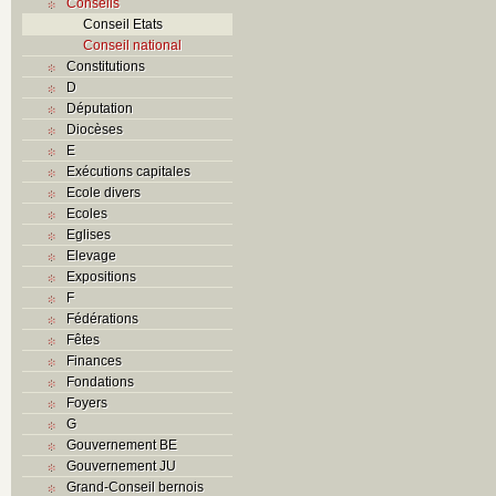
Conseils
Conseil Etats
Conseil national
Constitutions
D
Députation
Diocèses
E
Exécutions capitales
Ecole divers
Ecoles
Eglises
Elevage
Expositions
F
Fédérations
Fêtes
Finances
Fondations
Foyers
G
Gouvernement BE
Gouvernement JU
Grand-Conseil bernois