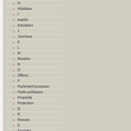
H
Hôpitaux
I
Impôts
Industries
J
Journaux
K
L
M
Musées
N
O
Offices
P
Parlement jurassien
Partis politiques
Propriété
Protection
Q
R
Revues
S
Sociétés