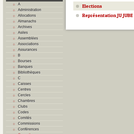
A
Elections
Administration
Représentation JU JUBE
Allocations
Almanachs
Archives
Asiles
Assemblées
Associations
Assurances
B
Bourses
Banques
Bibliothèques
C
Caisses
Centres
Cercles
Chambres
Clubs
Codes
Comités
Commissions
Conférences