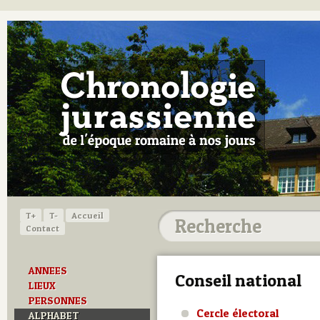
T+
T-
Accueil
Contact
ANNEES
Conseil national
LIEUX
PERSONNES
Cercle électoral
ALPHABET